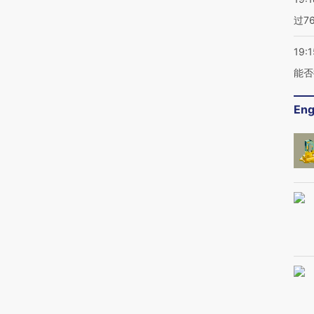
过7
19:1
能否
Eng