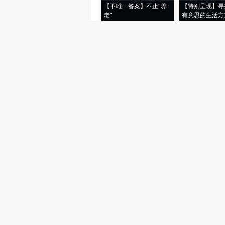
【不唯一答案】不止“养
【特别呈现】寻
老”
有意思的生活方