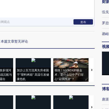
财
伍戈
新网观点
发布
罗志
易峘
本篇文章暂无评论
视
致多瑙河
加沙上百万流离失所者困
视线｜HYROX的吸金
马航飞行员
二战沉船与
于“塑料烤箱” 高温引发健
术：是什么让中产们甘
粒摇头丸 尿
露出
康危机
心“花钱找虐”？
毒品
博
唐涯
【推广】走