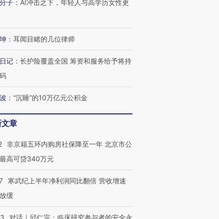
分子
：
AI冲击之下，年轻人与高学历女性更
技“链”接产
【特别呈现】寻找100种
CFO：不靠规模取胜，华
【特别呈
有意思的生活方式·第三对
住三大增长引擎是什么？
有意思的
坤
：
耳闻目睹的几位律师
日记
：
长护险覆盖全国 筹资和服务给予将持
码
波
：
“沉睡”的10万亿元公积金
新文章
2
非京籍五环内购房社保降至一年 北京市公
最高可贷340万元
7
寒武纪上半年净利润同比翻倍 营收增速
放缓
53
对话｜邱仁宗：临床研究参与者的安全永