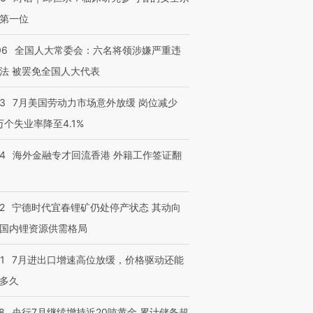
第一位
06
全国人大常委会：六名将领涉嫌严重违
法 被罢免全国人大代表
43
7月美国劳动力市场意外放缓 岗位减少
3万个失业率降至4.1%
14
海外金融专才回流香港 外籍工作签证翻
2
宁德时代宜春锂矿仍处停产状态 其动向
国内锂资源供需格局
1
7月进出口增速高位放缓，价格驱动还能
多久
8
央行7月继续增持近20吨黄金 累计储备超