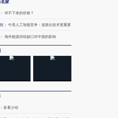
新名家
：
停不下来的价格？
恒
：
中美人工智能竞争：道路比技术更重要
：
海外能源供给缺口对中国的影响
频
跨国走私7万
视线｜被称为“蟑螂”的印
视线｜“入侵”还是“人道危
检体内含3种
度Z世代 用街头抗争将教
机”？难民潮撕裂西班牙
秘鲁纳斯
育部长拱下台
飞地休达
13人遇难
客
：
多看少动
进第四届链博
【商旅对话】华住集团