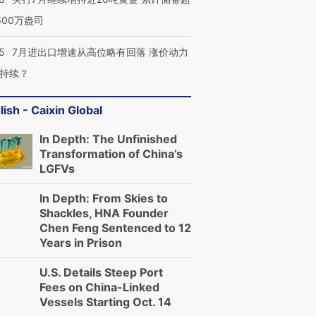
600万盎司
5
7月进出口增速从高位略有回落 涨价动力
持续？
lish - Caixin Global
In Depth: The Unfinished
Transformation of China’s
LGFVs
In Depth: From Skies to
Shackles, HNA Founder
Chen Feng Sentenced to 12
Years in Prison
U.S. Details Steep Port
Fees on China-Linked
Vessels Starting Oct. 14