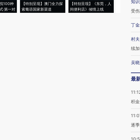
知识
找100种
【特别呈现】澳门全力探
【特别呈现】《东莞，人
会，让数智科
式·第一对
索葡语国家新渠道
间便利店》倾情上线
业
受伤
丁金
村夫
续加
吴晓
最
11:1
积金
11:0
逐季
10: