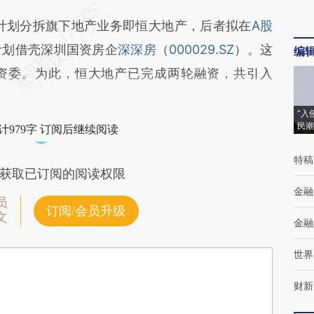
计划分拆旗下地产业务即恒大地产，后者拟在
A股
计划借壳深圳国资房企
深深房
（
000029.SZ
）。这
编
资委。为此，恒大地产已完成两轮融资，共引入
“入
民潮
计979字 订阅后继续阅读
特稿
获取已订阅的阅读权限
金融
员
订阅/会员升级
文
金融
世界
财新