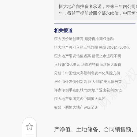
恒大地产向投资者承诺，未来三年内公司净利
年，得益于提前赎回全部永续债，中国恒大归
相关报道
恒大股价屡创新高 顺势再推期权激励
恒大地产将引入第三轮战投 融资300亿-500亿
恒大地产引资估值虚高 借壳上市进程不明
入股赚12亿港元 华置称待价而沽恒大股份
分析丨中国恒大高额利息资本化风险几何
房企海外发债创新高 恒大66亿美元债居首
许家印倒手嘉凯城 恒大地产退出获利26亿
恒大地产集团更名中国恒大集团
标普下调恒大地产评级至B-
产净值、土地储备、合同销售额、