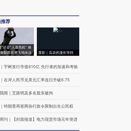
辑推荐
侵”还是“人道危机” 难
撕裂西班牙飞地休达
显影｜瓜农的漫长等待
｜
宇树发行市值610亿 先行者的加速和考验
｜
在岸人民币兑美元汇率连日升破6.75
我闻
｜
艾路明及多名股东被拘
｜
特朗普再签两份行政令限制出生公民权
周刊
｜
【封面报道】电力现货市场元年突进