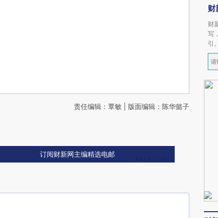
财
财
写
引
责任编辑：覃敏 | 版面编辑：陈华懿子
订阅财新网主编精选电邮