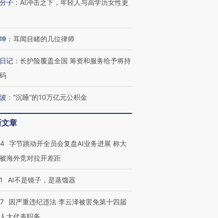
分子
：
AI冲击之下，年轻人与高学历女性更
有意思的生活方式·第三对
住三大增长引擎是什么？
有意思的
坤
：
耳闻目睹的几位律师
日记
：
长护险覆盖全国 筹资和服务给予将持
码
波
：
“沉睡”的10万亿元公积金
新文章
44
字节跳动开全员会复盘AI业务进展 称大
被海外竞对拉开差距
1
AI不是镜子，是蒸馏器
07
因严重违纪违法 李云泽被罢免第十四届
人大代表职务