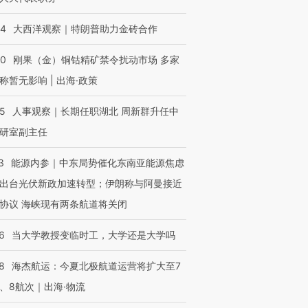
44
大西洋观察｜特朗普助力金砖合作
40
刚果（金）铜钴精矿禁令扰动市场 多家
称暂无影响 | 出海·政策
25
人事观察｜长期任职湖北 周新群升任中
研室副主任
3
能源内参｜中东局势催化东南亚能源焦虑
出台光伏新政加速转型；伊朗称与阿曼接近
协议 海峡现有两条航道将关闭
6
当大学教授变临时工，大学还是大学吗
8
海杰航运：今夏北极航道运营将扩大至7
、8航次｜出海·物流