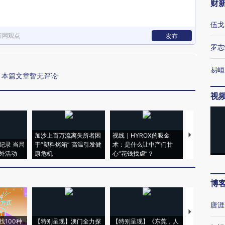
财
伍戈
新网观点
发布
罗志
易峘
本篇文章暂无评论
视
加沙上百万流离失所者困
视线｜HYROX的吸金
马航飞行员
纪录 当局
于“塑料烤箱” 高温引发健
术：是什么让中产们甘
粒摇头丸 尿
外活动
康危机
心“花钱找虐”？
毒品
博
唐涯
【推广】走
找100种
【特别呈现】澳门全力探
【特别呈现】《东莞，人
会，让数智科