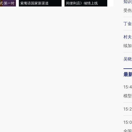
知识
式·第一对
索葡语国家新渠道
间便利店》倾情上线
业
受伤
丁金
村夫
续加
吴晓
最
15:
模型
15:2
15:
全国