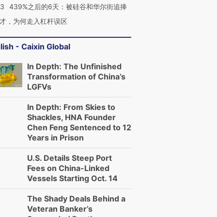
53
439%之后的6天：被硅谷和华尔街追捧
才，为何走入杠杆误区
lish - Caixin Global
In Depth: The Unfinished
Transformation of China’s
LGFVs
In Depth: From Skies to
Shackles, HNA Founder
Chen Feng Sentenced to 12
Years in Prison
U.S. Details Steep Port
Fees on China-Linked
Vessels Starting Oct. 14
The Shady Deals Behind a
Veteran Banker’s