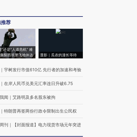
辑推荐
侵”还是“人道危机” 难
撕裂西班牙飞地休达
显影｜瓜农的漫长等待
｜
宇树发行市值610亿 先行者的加速和考验
｜
在岸人民币兑美元汇率连日升破6.75
我闻
｜
艾路明及多名股东被拘
｜
特朗普再签两份行政令限制出生公民权
周刊
｜
【封面报道】电力现货市场元年突进