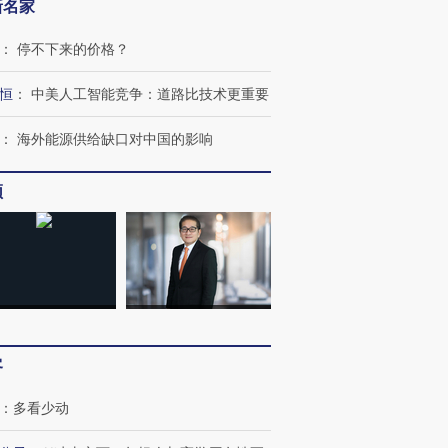
新名家
：
停不下来的价格？
恒
：
中美人工智能竞争：道路比技术更重要
：
海外能源供给缺口对中国的影响
频
跨国走私7万
视线｜被称为“蟑螂”的印
视线｜“入侵”还是“人道危
检体内含3种
度Z世代 用街头抗争将教
机”？难民潮撕裂西班牙
秘鲁纳斯
育部长拱下台
飞地休达
13人遇难
客
：
多看少动
进第四届链博
【商旅对话】华住集团
技“链”接产
【特别呈现】寻找100种
CFO：不靠规模取胜，华
【特别呈