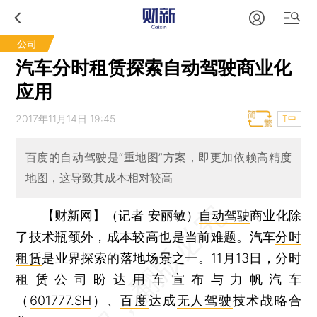
公司
汽车分时租赁探索自动驾驶商业化
应用
2017年11月14日 19:45
T中
百度的自动驾驶是“重地图”方案，即更加依赖高精度
地图，这导致其成本相对较高
【财新网】（记者 安丽敏）
自动驾驶
商业化除
了技术瓶颈外，成本较高也是当前难题。汽车
分时
租赁
是业界探索的落地场景之一。11月13日，分时
租赁公司
盼达用车
宣布与
力帆汽车
（
601777.SH
）、
百度
达成
无人驾驶
技术战略合