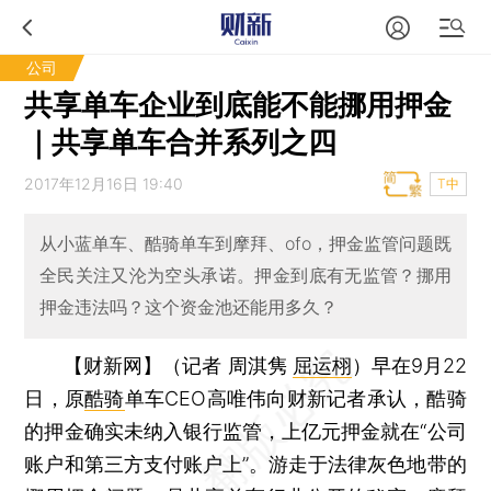
公司
共享单车企业到底能不能挪用押金
｜共享单车合并系列之四
2017年12月16日 19:40
T中
从小蓝单车、酷骑单车到摩拜、ofo，押金监管问题既
全民关注又沦为空头承诺。押金到底有无监管？挪用
押金违法吗？这个资金池还能用多久？
【财新网】（记者 周淇隽
屈运栩
）
早在9月22
日，原
酷骑
单车CEO高唯伟向财新记者承认，酷骑
的押金确实未纳入银行监管，上亿元押金就在“公司
账户和第三方支付账户上”。游走于法律灰色地带的