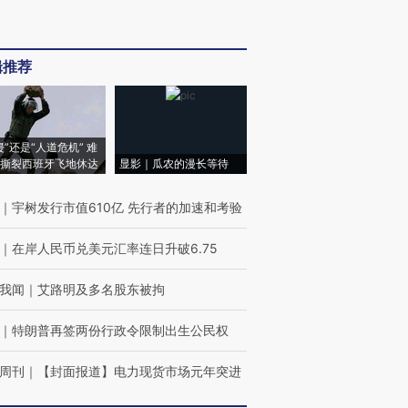
辑推荐
侵”还是“人道危机” 难
撕裂西班牙飞地休达
显影｜瓜农的漫长等待
｜
宇树发行市值610亿 先行者的加速和考验
｜
在岸人民币兑美元汇率连日升破6.75
我闻
｜
艾路明及多名股东被拘
｜
特朗普再签两份行政令限制出生公民权
周刊
｜
【封面报道】电力现货市场元年突进