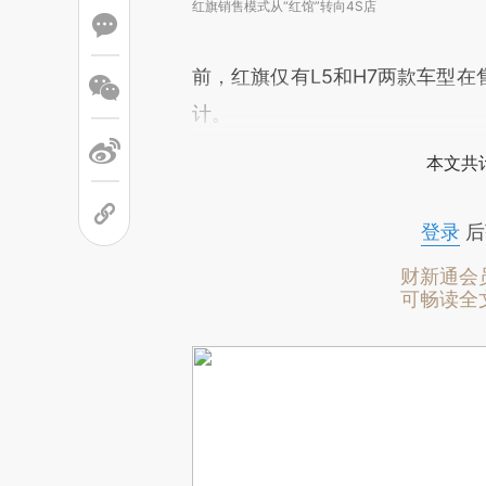
红旗销售模式从“红馆”转向4S店
前，红旗仅有L5和H7两款车型在
计。
本文共计
登录
后
财新通会
可畅读全