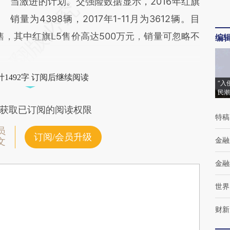
当激进的计划。交强险数据显示，2016年红旗
销量为4398辆，2017年1-11月为3612辆。目
售，其中红旗L5售价高达500万元，销量可忽略不
编
1492字 订阅后继续阅读
“入
民潮
获取已订阅的阅读权限
特稿
员
订阅/会员升级
金融
文
金融
世界
财新