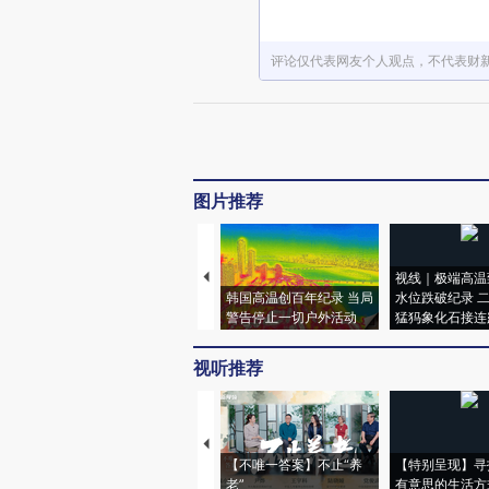
评论仅代表网友个人观点，不代表财
图片推荐
视线｜极端高温
韩国高温创百年纪录 当局
水位跌破纪录 
警告停止一切户外活动
猛犸象化石接连
视听推荐
【不唯一答案】不止“养
【特别呈现】寻
老”
有意思的生活方