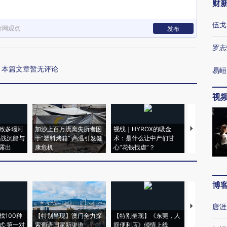
财
伍戈
新网观点
发布
罗志
本篇文章暂无评论
易峘
视
致多瑙河
加沙上百万流离失所者困
视线｜HYROX的吸金
马航飞行员
二战沉船与
于“塑料烤箱” 高温引发健
术：是什么让中产们甘
粒摇头丸 尿
露出
康危机
心“花钱找虐”？
毒品
博
唐涯
【推广】走
找100种
【特别呈现】澳门全力探
【特别呈现】《东莞，人
会，让数智科
式·第一对
索葡语国家新渠道
间便利店》倾情上线
业