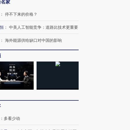
新名家
：
停不下来的价格？
恒
：
中美人工智能竞争：道路比技术更重要
：
海外能源供给缺口对中国的影响
频
跨国走私7万
视线｜被称为“蟑螂”的印
视线｜“入侵”还是“人道危
检体内含3种
度Z世代 用街头抗争将教
机”？难民潮撕裂西班牙
秘鲁纳斯
育部长拱下台
飞地休达
13人遇难
客
：
多看少动
进第四届链博
【商旅对话】华住集团
技“链”接产
【特别呈现】寻找100种
CFO：不靠规模取胜，华
【特别呈
有意思的生活方式·第三对
住三大增长引擎是什么？
有意思的