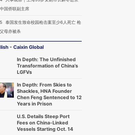
中国侨联副主席
45
泰国发生致命校园枪击案至少6人死亡 枪
父母亦被杀
lish - Caixin Global
In Depth: The Unfinished
Transformation of China’s
LGFVs
In Depth: From Skies to
Shackles, HNA Founder
Chen Feng Sentenced to 12
Years in Prison
U.S. Details Steep Port
Fees on China-Linked
Vessels Starting Oct. 14