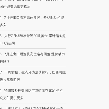
国内锂资源供需格局
1
7月进出口增速高位放缓，价格驱动还能
多久
8
央行7月继续增持近20吨黄金 累计储备超
600万盎司
5
7月进出口增速从高位略有回落 涨价动力
持续？
07
下周前瞻：生态环境法典施行；巴西总统
进入竞选阶段
1
特朗普坚称美国防空弹药库存充足 但不
乌克兰提供更多
24
人事观察｜上海55岁女副市长解冬进京