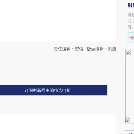
财
财
写
引
责任编辑：贺信 | 版面编辑：刘潇
订阅财新网主编精选电邮