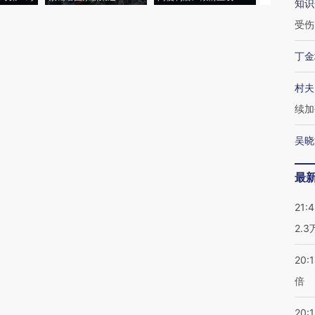
知识
受伤
丁金
村夫
续加
吴晓
最
21:
2.
20:
倍
20:1