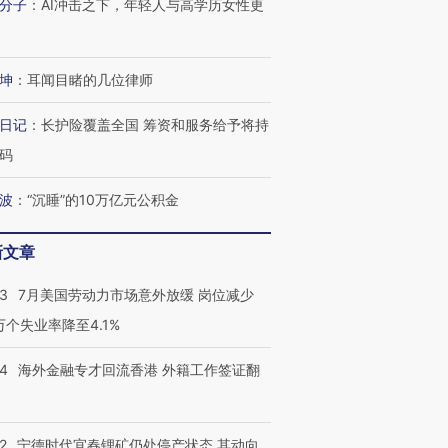
分子
：
AI冲击之下，年轻人与高学历女性更
坤
：
耳闻目睹的几位律师
日记
：
长护险覆盖全国 筹资和服务给予将持
码
波
：
“沉睡”的10万亿元公积金
新文章
43
7月美国劳动力市场意外放缓 岗位减少
3万个失业率降至4.1%
14
海外金融专才回流香港 外籍工作签证翻
2
宁德时代宜春锂矿仍处停产状态 其动向