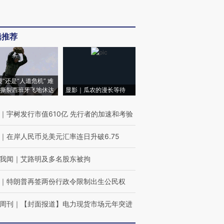
辑推荐
侵”还是“人道危机” 难
撕裂西班牙飞地休达
显影｜瓜农的漫长等待
｜
宇树发行市值610亿 先行者的加速和考验
｜
在岸人民币兑美元汇率连日升破6.75
我闻
｜
艾路明及多名股东被拘
｜
特朗普再签两份行政令限制出生公民权
周刊
｜
【封面报道】电力现货市场元年突进