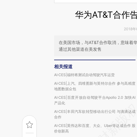
华为AT&T合作
2018年
在美国市场，与AT&T合作取消，意味
通过其他渠道在美发售
相关报道
AI·CES|福特将测试自动驾驶汽车运货
AI·CES|上汽、四维图新与英特尔合作 参与高精度
地图数据众包
AI·CES|百度开放自动驾驶平台Apollo 2.0 加快AI
产品化
AI·CES|丰田汽车欲转型移动出行公司 与滴滴达成
合作
AI·CES|英伟达和百度、大众、Uber等达成合作 股
价创新高