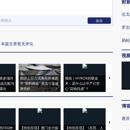
财
伍戈
新网观点
发布
罗志
易峘
本篇文章暂无评论
视
致多瑙河
加沙上百万流离失所者困
视线｜HYROX的吸金
马航飞行员
二战沉船与
于“塑料烤箱” 高温引发健
术：是什么让中产们甘
粒摇头丸 尿
露出
康危机
心“花钱找虐”？
毒品
博
唐涯
【推广】走
找100种
【特别呈现】澳门全力探
【特别呈现】《东莞，人
会，让数智科