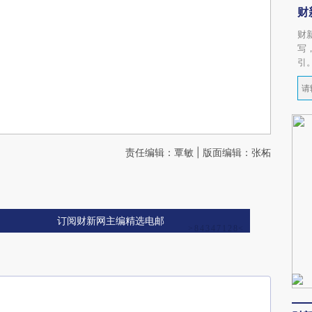
财
财
写
引
责任编辑：覃敏 | 版面编辑：张柘
订阅财新网主编精选电邮