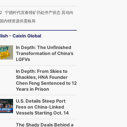
2
宁德时代宜春锂矿仍处停产状态 其动向
国内锂资源供需格局
lish - Caixin Global
In Depth: The Unfinished
Transformation of China’s
LGFVs
In Depth: From Skies to
Shackles, HNA Founder
Chen Feng Sentenced to 12
Years in Prison
U.S. Details Steep Port
Fees on China-Linked
Vessels Starting Oct. 14
The Shady Deals Behind a