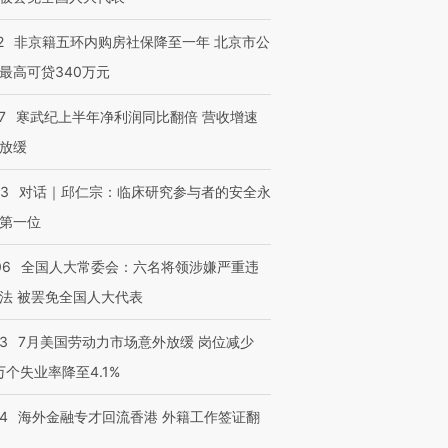
2
非京籍五环内购房社保降至一年 北京市公
最高可贷340万元
7
寒武纪上半年净利润同比翻倍 营收增速
放缓
53
对话｜邱仁宗：临床研究参与者的安全永
第一位
06
全国人大常委会：六名将领涉嫌严重违
法 被罢免全国人大代表
43
7月美国劳动力市场意外放缓 岗位减少
3万个失业率降至4.1%
14
海外金融专才回流香港 外籍工作签证翻