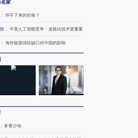
新名家
：
停不下来的价格？
恒
：
中美人工智能竞争：道路比技术更重要
：
海外能源供给缺口对中国的影响
频
跨国走私7万
视线｜被称为“蟑螂”的印
视线｜“入侵”还是“人道危
检体内含3种
度Z世代 用街头抗争将教
机”？难民潮撕裂西班牙
秘鲁纳斯
育部长拱下台
飞地休达
13人遇难
客
：
多看少动
进第四届链博
【商旅对话】华住集团
技“链”接产
【特别呈现】寻找100种
CFO：不靠规模取胜，华
【特别呈