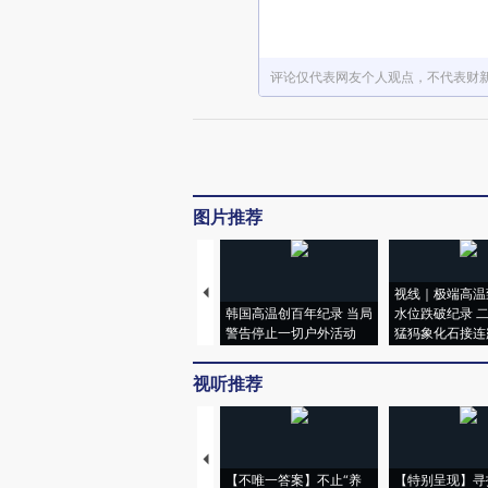
评论仅代表网友个人观点，不代表财
图片推荐
视线｜极端高温
韩国高温创百年纪录 当局
水位跌破纪录 
警告停止一切户外活动
猛犸象化石接连
视听推荐
【不唯一答案】不止“养
【特别呈现】寻