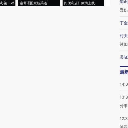
知识
式·第一对
索葡语国家新渠道
间便利店》倾情上线
业
受伤
丁金
村夫
续加
吴晓
最
14:
13:
分事
12:
涉罪