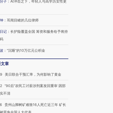
分子
：
AI冲击之下，年轻人与高学历女性更
有意思的生活方式·第三对
住三大增长引擎是什么？
有意思的
坤
：
耳闻目睹的几位律师
日记
：
长护险覆盖全国 筹资和服务给予将持
码
波
：
“沉睡”的10万亿元公积金
新文章
09
美日联合干预汇率，为何影响了黄金
32
“90后”农民工讨薪涉刑案发回重审 因部
实不清
36
贵州山脚树矿难致16人死亡近三年 矿长
被罢免全国人大代表