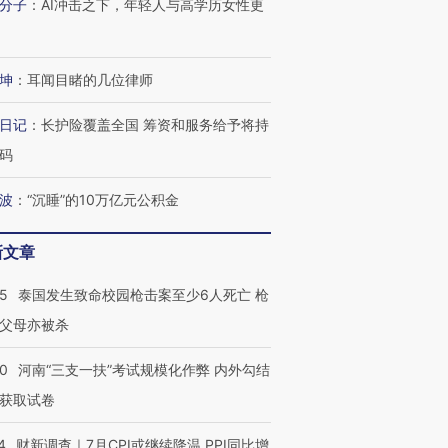
分子
：
AI冲击之下，年轻人与高学历女性更
坤
：
耳闻目睹的几位律师
进第四届链博
【商旅对话】华住集团
日记
：
长护险覆盖全国 筹资和服务给予将持
技“链”接产
【特别呈现】寻找100种
CFO：不靠规模取胜，华
【特别呈
有意思的生活方式·第三对
住三大增长引擎是什么？
有意思的
码
波
：
“沉睡”的10万亿元公积金
新文章
45
泰国发生致命校园枪击案至少6人死亡 枪
父母亦被杀
40
河南“三支一扶”考试规模化作弊 内外勾结
获取试卷
4
财新调查｜7月CPI或继续降温 PPI同比增