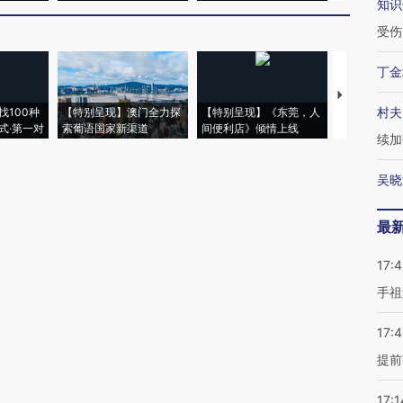
知识
受伤
丁金
【推广】走
村夫
找100种
【特别呈现】澳门全力探
【特别呈现】《东莞，人
会，让数智科
式·第一对
索葡语国家新渠道
间便利店》倾情上线
业
续加
吴晓
最
17:
手祖
17:
提前
17:1