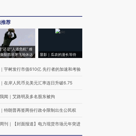
辑推荐
侵”还是“人道危机” 难
撕裂西班牙飞地休达
显影｜瓜农的漫长等待
｜
宇树发行市值610亿 先行者的加速和考验
｜
在岸人民币兑美元汇率连日升破6.75
我闻
｜
艾路明及多名股东被拘
｜
特朗普再签两份行政令限制出生公民权
周刊
｜
【封面报道】电力现货市场元年突进