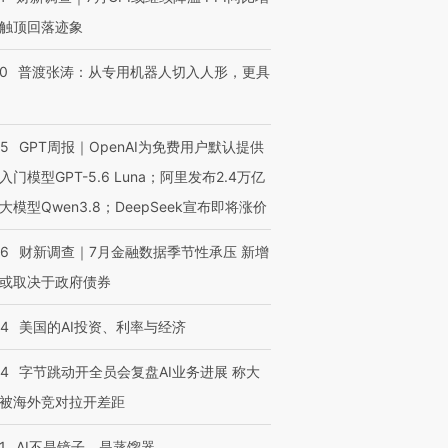
触顶回落迹象
00
普渡张涛：从专用机器人切入人形，更具
55
GPT周报｜OpenAI为免费用户默认提供
入门模型GPT-5.6 Luna；阿里发布2.4万亿
大模型Qwen3.8；DeepSeek宣布即将涨价
46
财新调查｜7月金融数据季节性承压 新增
或取决于政府债券
44
美国的AI投资、利率与经济
44
字节跳动开全员会复盘AI业务进展 称大
被海外竞对拉开差距
1
AI不是镜子，是蒸馏器