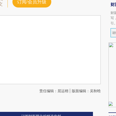
订阅/会员升级
文
财
财
写
引
责任编辑：屈运栩 | 版面编辑：吴秋晗