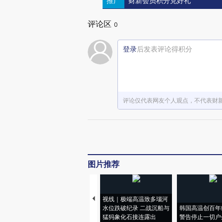
推广
财新会员积分兑好礼
评论区
0
登录
后发表评论得积分
评论仅代表网友个人观点，不代表财
图片推荐
视线｜极端高温致多瑙河
水位跌破纪录 二战沉船与
韩国高温创百年
猛犸象化石接连露出
警告停止一切户