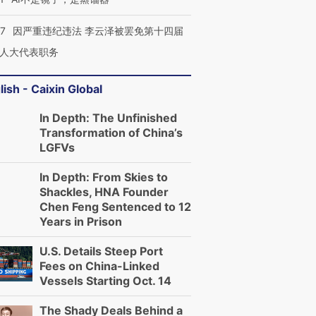
07
因严重违纪违法 李云泽被罢免第十四届
人大代表职务
lish - Caixin Global
In Depth: The Unfinished
Transformation of China’s
LGFVs
In Depth: From Skies to
Shackles, HNA Founder
Chen Feng Sentenced to 12
Years in Prison
U.S. Details Steep Port
Fees on China-Linked
Vessels Starting Oct. 14
The Shady Deals Behind a