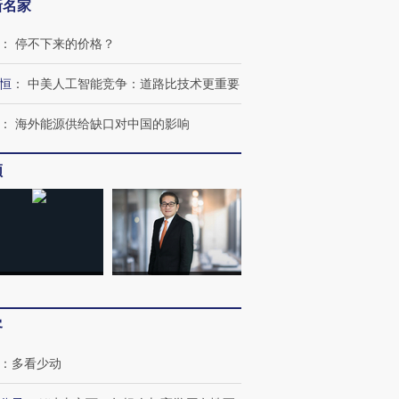
新名家
：
停不下来的价格？
恒
：
中美人工智能竞争：道路比技术更重要
：
海外能源供给缺口对中国的影响
频
客
跨国走私7万
视线｜被称为“蟑螂”的印
视线｜“入侵”还是“人道危
：
多看少动
检体内含3种
度Z世代 用街头抗争将教
机”？难民潮撕裂西班牙
秘鲁纳斯
育部长拱下台
飞地休达
13人遇难