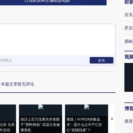
订阅财新网主编精选电邮
财
伍戈
罗志
易峘
视
新网观点
发布
本篇文章暂无评论
博
加沙上百万流离失所者困
视线｜HYROX的吸金
马航飞行员
唐涯
纪录 当局
于“塑料烤箱” 高温引发健
术：是什么让中产们甘
粒摇头丸 尿
外活动
康危机
心“花钱找虐”？
毒品