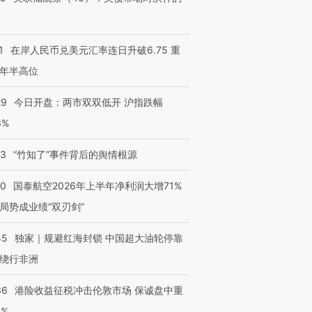
1
在岸人民币兑美元汇率连日升破6.75 重
年半高位
29
今日开盘：两市双双低开 沪指跌幅
6%
13
“竹知了”事件背后的舆情根源
10
国泰航空2026年上半年净利润大增71%
局势成业绩“双刃剑”
45
独家｜规避红海封锁 中国超大油轮停靠
绕行非洲
36
港险收益征税冲击伦敦市场 保诚盘中重
3%