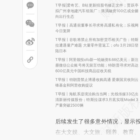
T早报|爱奇艺、B站更新招股书修正文件；贾跃亭
拟广州拿地建汽车组装厂：滴滴融资100亿或全砸
向出行生态
T早报丨高通前董事长寻求将高通私有化；乐视网
今日复牌
T早报丨谷歌将禁止所有加密货币相关广告；特斯
拉遭遇量产难题 大量零件需返工；ofo 3月28日登
陆日本
T早报丨阿里领投ofo新一轮融资8.66亿美元；新注
册微信公众账号将无留言功能；特朗普寻求对高达
600亿美元中国科技商品征收关税
T早报丨特朗普禁止博通收购高通 爱康国宾收到云
锋基金和阿里收购提议
T早报丨海航系逆境洽购当当网；光线传媒33亿出
清新丽传媒股份；特斯拉谋求3月底实现Model 3
产量突破2500辆
后续发生了很多意外情况，显示
在大文娱、大文旅、颐养、教育、