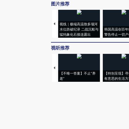
图片推荐
视线｜极端高温致多瑙河
水位跌破纪录 二战沉船与
韩国高温创百年
猛犸象化石接连露出
警告停止一切户
视听推荐
【不唯一答案】不止“养
【特别呈现】寻
老”
有意思的生活方