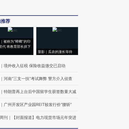
辑推荐
｜被称为“蟑螂”的印
世代 将教育部长拱下
显影｜瓜农的漫长等待
｜
境外收入征税 保险收益缴交已启动
｜
河南“三支一扶”考试舞弊 警方介入侦查
｜
特朗普再上台后中国留学生获签数量大减
｜
广州开发区产业园REIT较发行价“腰斩”
周刊
｜
【封面报道】电力现货市场元年突进