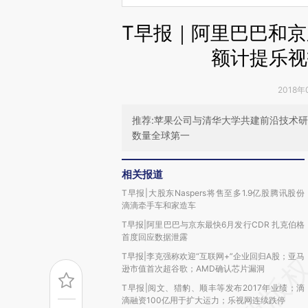
T早报｜阿里巴巴和京
额计提乐视
2018年
推荐:苹果公司与清华大学共建前沿技术研
数量全球第一
相关报道
T早报|大股东Naspers将售至多1.9亿股腾讯股份
滴滴牵手车和家造车
T早报|阿里巴巴与京东最快6月发行CDR 扎克伯格
首度回应数据泄露
T早报|李克强称欢迎“互联网+”企业回归A股；亚马
逊市值首次超谷歌；AMD确认芯片漏洞
T早报|阅文、猎豹、顺丰等发布2017年业绩；滴
滴融资100亿用于扩大运力；乐视网连续跌停