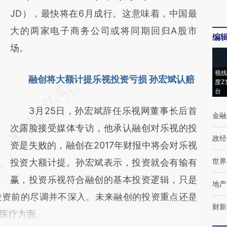
JD），最快将在6月成行。这意味着，中国最
大的两家电子商务公司或将同期回归A股市
编
场。
视线
融创将大额计提乐视投资亏损 孙宏斌认赔
度Z
台
3月25日，孙宏斌辞任乐视网董事长后首
金融
次露脸接受媒体专访，他承认融创对乐视的投
政经
资是失败的，融创在2017年财报中将会对乐视
世界
投资大额计提。孙宏斌表示，投资就会有输有
赢，投资乐视符合融创的基本投资逻辑，只是
地产
投资前的尽调并不深入。未来融创的投资重点还是
财新
医疗方面。