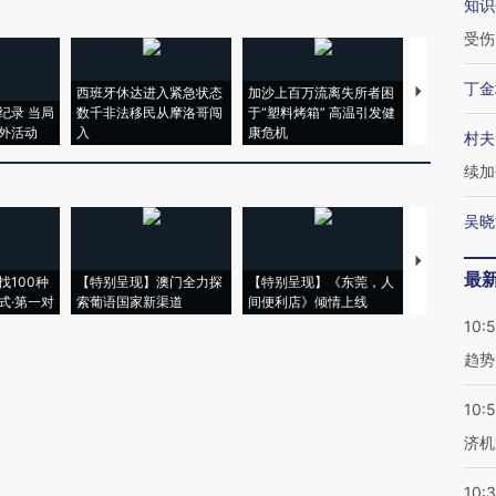
知识
受伤
丁金
西班牙休达进入紧急状态
加沙上百万流离失所者困
马航飞行员
纪录 当局
数千非法移民从摩洛哥闯
于“塑料烤箱” 高温引发健
粒摇头丸 尿
外活动
入
康危机
毒品
村夫
续加
吴晓
【推广】走
最
找100种
【特别呈现】澳门全力探
【特别呈现】《东莞，人
会，让数智科
式·第一对
索葡语国家新渠道
间便利店》倾情上线
业
10:
趋势
10:
济机
10: