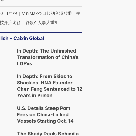
20
T早报｜MiniMax今日起纳入港股通；宇
技开启询价；谷歌AI人事大重组
lish - Caixin Global
In Depth: The Unfinished
Transformation of China’s
LGFVs
In Depth: From Skies to
Shackles, HNA Founder
Chen Feng Sentenced to 12
Years in Prison
U.S. Details Steep Port
Fees on China-Linked
Vessels Starting Oct. 14
The Shady Deals Behind a