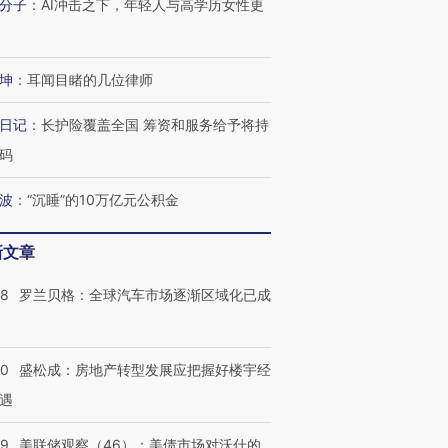
分子
：
AI冲击之下，年轻人与高学历女性更
坤
：
耳闻目睹的几位律师
跨国走私7万
视线｜HY
检体内含3种
泽连斯基密集出访美英 索
秘鲁纳斯卡观光飞机坠毁
术：是什
要防空导弹“救急”
13人遇难
心“花钱找
日记
：
长护险覆盖全国 筹资和服务给予将持
码
波
：
“沉睡”的10万亿元公积金
进第四届链博
【商旅对话】华住集团
新文章
技“链”接产
【特别呈现】寻找100种
CFO：不靠规模取胜，华
【特别呈
有意思的生活方式·第三对
住三大增长引擎是什么？
有意思的
58
罗兰贝格：全球汽车市场逐渐区域化已成
50
盛松成：房地产转型发展应把握好楼宇经
遇
39
美联储观察（46）：美债市场对沃什的