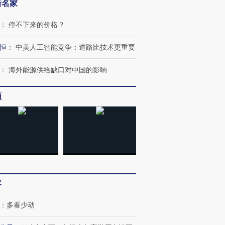
新名家
：
停不下来的价格？
恒
：
中美人工智能竞争：道路比技术更重要
：
海外能源供给缺口对中国的影响
频
客
：
多看少动