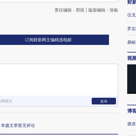
财
责任编辑：郭琼 | 版面编辑：张柘
伍戈
罗志
订阅财新网主编精选电邮
易峘
视
新网观点
发布
博
唐涯
本篇文章暂无评论