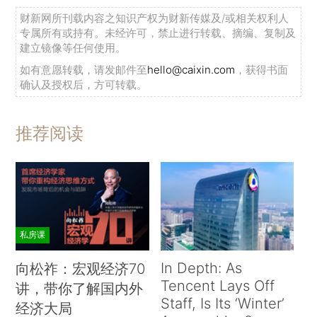
财新网所刊载内容之知识产权为财新传媒及/或相关权利人
专属所有或持有。未经许可，禁止进行转载、摘编、复制及
建立镜像等任何使用。
如有意愿转载，请发邮件至
hello@caixin.com
，获得书面
确认及授权后，方可转载。
推荐阅读
私房课
In Depth: As
向松祚：宏观经济70
Tencent Lays Off
讲，带你了解国内外
Staff, Is Its ‘Winter’
经济大局