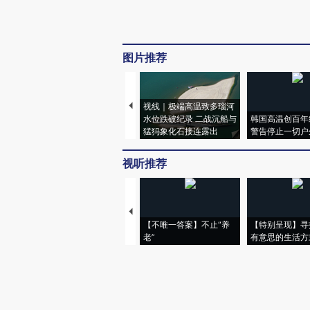
图片推荐
视线｜极端高温致多瑙河
水位跌破纪录 二战沉船与
韩国高温创百年
猛犸象化石接连露出
警告停止一切户
视听推荐
【不唯一答案】不止“养
【特别呈现】寻
老”
有意思的生活方