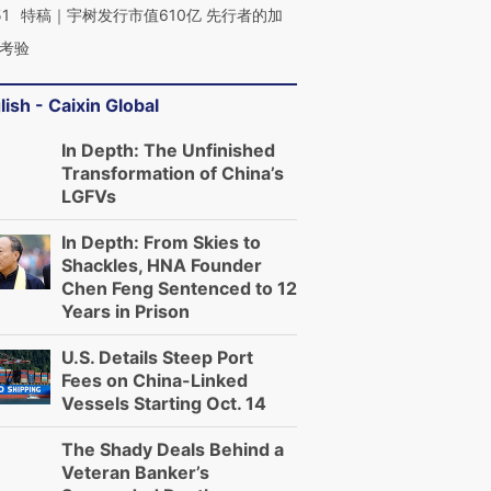
51
特稿｜宇树发行市值610亿 先行者的加
考验
lish - Caixin Global
In Depth: The Unfinished
Transformation of China’s
LGFVs
In Depth: From Skies to
Shackles, HNA Founder
Chen Feng Sentenced to 12
Years in Prison
U.S. Details Steep Port
Fees on China-Linked
Vessels Starting Oct. 14
The Shady Deals Behind a
Veteran Banker’s