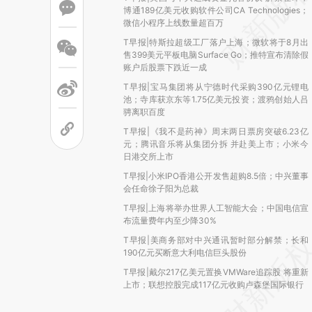
博通189亿美元收购软件公司CA Technologies；
微信小程序上线数量超百万
T早报|特斯拉超级工厂落户上海；微软将于8月出
售399美元平板电脑Surface Go；推特宣布清除假
账户后股票下跌近一成
T早报|宝马集团将从宁德时代采购390亿元锂电
池；寺库获京东等1.75亿美元投资；渡鸦创始人吕
骋离职百度
T早报|《我不是药神》周末两日票房突破6.23亿
元；腾讯音乐将从集团分拆 并赴美上市；小米今
日港交所上市
T早报|小米IPO香港公开发售超购8.5倍；中兴董事
会任命徐子阳为总裁
T早报|上海将举办世界人工智能大会；中国电信宣
布流量费年内至少降30%
T早报|美商务部对中兴通讯暂时部分解禁；长和
190亿元买断意大利电信巨头股份
T早报|戴尔217亿美元置换VMWare追踪股 将重新
上市；联想控股完成117亿元收购卢森堡国际银行