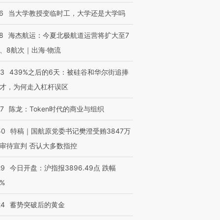
6
当大学教授变临时工，大学还是大学吗
8
海杰航运：今夏北极航道运营将扩大至7
、8航次｜出海·物流
53
439%之后的6天：被硅谷和华尔街追捧
才，为何走入杠杆误区
07
陈龙：Token时代的商业与组织
50
特稿｜国航原党委书记樊澄受贿3847万
审待宣判 否认大多数指控
29
今日开盘：沪指报3896.49点 跌幅
0%
24
蓄势突破后的黄金