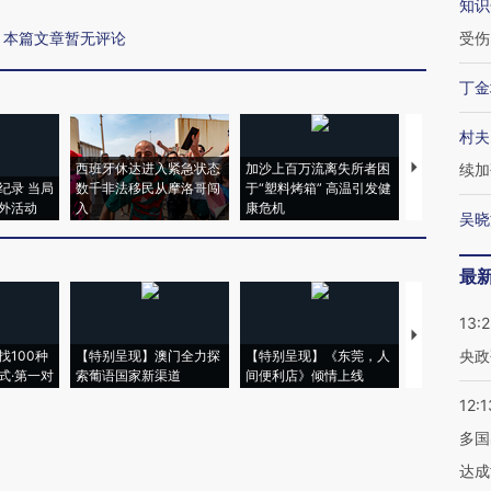
知识
本篇文章暂无评论
受伤
丁金
村夫
西班牙休达进入紧急状态
加沙上百万流离失所者困
视线｜HYR
续加
纪录 当局
数千非法移民从摩洛哥闯
于“塑料烤箱” 高温引发健
术：是什么
外活动
入
康危机
心“花钱找虐
吴晓
最
13:
【推广】走
央政
找100种
【特别呈现】澳门全力探
【特别呈现】《东莞，人
会，让数智科
式·第一对
索葡语国家新渠道
间便利店》倾情上线
业
12:1
多国
达成