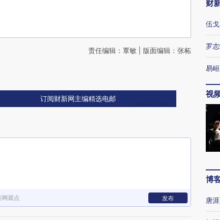
财
伍戈
罗志
责任编辑：覃敏 | 版面编辑：张柘
易峘
视
订阅财新网主编精选电邮
博
新网观点
发布
唐涯