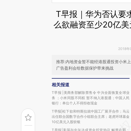
T早报｜华为否认要
么欲融资至少20亿美
2018年
推荐:内地资金暂不能经港股通投资小米
广告盈利会给数据保护带来挑战
相关报道
T早报 |美商务部解除禁售令 中兴全面恢复全球业
务 ；小米同股不同权 暂不纳入港股通；中国人民
银行：单位个人不得拒收现金
T早报|松下欲和特斯拉就中国工厂展开合作；马云
出任联合国数字合作小组联合主席；老虎环球基金
10亿美元入股软银
T早报|美国与中兴达成资金托管协议 解禁在即；