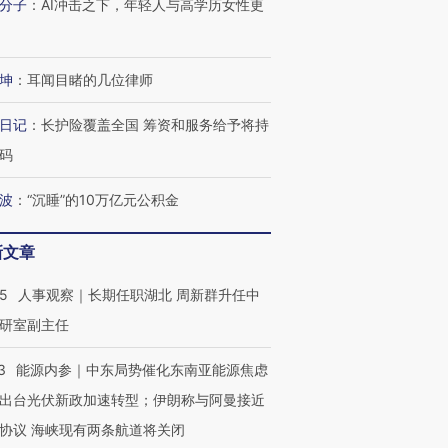
分子
：
AI冲击之下，年轻人与高学历女性更
坤
：
耳闻目睹的几位律师
日记
：
长护险覆盖全国 筹资和服务给予将持
OX的吸金
码
马航飞行员跨国走私7万
视线｜被称为“蟑螂”的印
让中产们甘
粒摇头丸 尿检体内含3种
度Z世代 用街头抗争将教
秘鲁纳斯
”？
毒品
育部长拱下台
13人遇难
波
：
“沉睡”的10万亿元公积金
新文章
25
人事观察｜长期任职湖北 周新群升任中
进第四届链博
【商旅对话】华住集团
研室副主任
技“链”接产
【特别呈现】寻找100种
CFO：不靠规模取胜，华
【特别呈
有意思的生活方式·第三对
住三大增长引擎是什么？
有意思的
3
能源内参｜中东局势催化东南亚能源焦虑
出台光伏新政加速转型；伊朗称与阿曼接近
协议 海峡现有两条航道将关闭