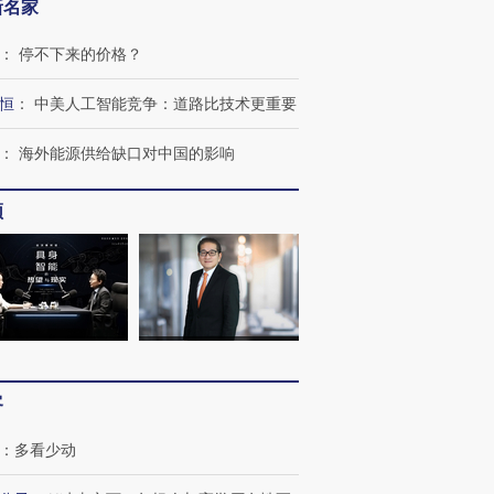
新名家
：
停不下来的价格？
恒
：
中美人工智能竞争：道路比技术更重要
：
海外能源供给缺口对中国的影响
频
客
：
多看少动