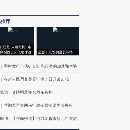
辑推荐
侵”还是“人道危机” 难
撕裂西班牙飞地休达
显影｜瓜农的漫长等待
｜
宇树发行市值610亿 先行者的加速和考验
｜
在岸人民币兑美元汇率连日升破6.75
我闻
｜
艾路明及多名股东被拘
｜
特朗普再签两份行政令限制出生公民权
周刊
｜
【封面报道】电力现货市场元年突进