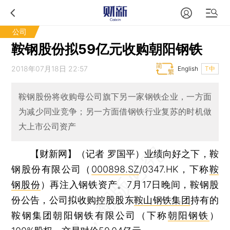
公司
鞍钢股份拟59亿元收购朝阳钢铁
2018年07月18日 22:57
English
T中
鞍钢股份将收购母公司旗下另一家钢铁企业，一方面
为减少同业竞争；另一方面借钢铁行业复苏的时机做
大上市公司资产
【财新网】（记者 罗国平）
业绩向好之下，鞍
钢股份有限公司（
000898.SZ
/0347.HK，下称
鞍
钢股份
）再注入钢铁资产。7月17日晚间，鞍钢股
份公告，公司拟收购控股股东
鞍山钢铁集团
持有的
鞍钢集团朝阳钢铁有限公司（下称
朝阳钢铁
）