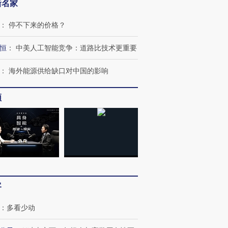
新名家
：
停不下来的价格？
恒
：
中美人工智能竞争：道路比技术更重要
：
海外能源供给缺口对中国的影响
频
跨国走私7万
视线｜被称为“蟑螂”的印
视线｜“入侵”还是“人道危
检体内含3种
度Z世代 用街头抗争将教
机”？难民潮撕裂西班牙
秘鲁纳斯
客
育部长拱下台
飞地休达
13人遇难
：
多看少动