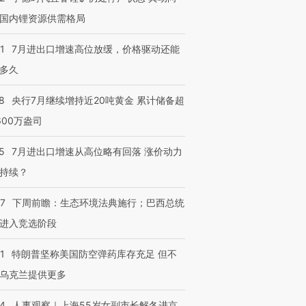
国内锂资源供需格局
1
7月进出口增速高位放缓，价格驱动还能
多久
8
央行7月继续增持近20吨黄金 累计储备超
600万盎司
5
7月进出口增速从高位略有回落 涨价动力
持续？
07
下周前瞻：生态环境法典施行；巴西总统
进入竞选阶段
1
特朗普坚称美国防空弹药库存充足 但不
乌克兰提供更多
24
人事观察｜上海55岁女副市长解冬进京