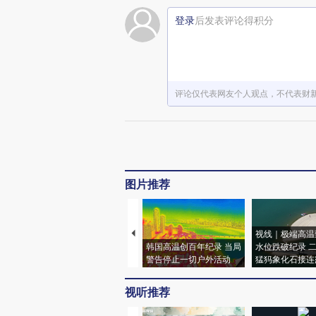
登录
后发表评论得积分
评论仅代表网友个人观点，不代表财
图片推荐
视线｜极端高温
韩国高温创百年纪录 当局
水位跌破纪录 
警告停止一切户外活动
猛犸象化石接连
视听推荐