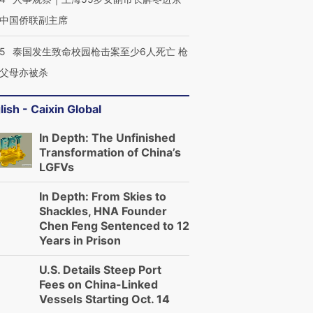
中国侨联副主席
45
泰国发生致命校园枪击案至少6人死亡 枪
父母亦被杀
lish - Caixin Global
In Depth: The Unfinished
Transformation of China’s
LGFVs
In Depth: From Skies to
Shackles, HNA Founder
Chen Feng Sentenced to 12
Years in Prison
U.S. Details Steep Port
Fees on China-Linked
Vessels Starting Oct. 14