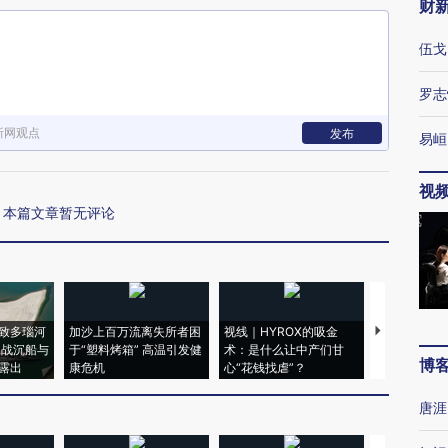
财
伍戈
罗志
新网观点
发布
易峘
视
本篇文章暂无评论
致多瑙河
加沙上百万流离失所者困
视线｜HYROX的吸金
马航飞行员
二战沉船与
于“塑料烤箱” 高温引发健
术：是什么让中产们甘
粒摇头丸 尿
博
露出
康危机
心“花钱找虐”？
毒品
唐涯