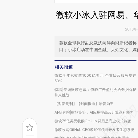
微软小冰入驻网易、
2018年
微软全球执行副总裁沈向洋向财新记者称
口；小冰启动在中国金融、大众文化、媒
相关报道
微软全年营收超1000亿美元 企业级云服务增速
50%
特稿|专访微软总裁：依赖广告盈利会给数据保护
带来挑战
【财新周刊】【封面报道】语音为王
AI·研究院|微软高管：AI应用提高云计算盈利能力
微软75亿美元收购GitHub 背后是商业模式转变
微软收购GitHub CEO谈如何领跑开发者生态系统