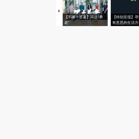
【不唯一答案】不止“养
【特别呈现】寻
老”
有意思的生活方