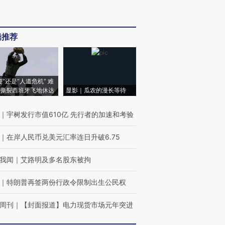
辑推荐
侵”还是“人道危机” 难
撕裂西班牙飞地休达
显影｜瓜农的漫长等待
｜
宇树发行市值610亿 先行者的加速和考验
｜
在岸人民币兑美元汇率连日升破6.75
我闻
｜
艾路明及多名股东被拘
｜
特朗普再签两份行政令限制出生公民权
周刊
｜
【封面报道】电力现货市场元年突进