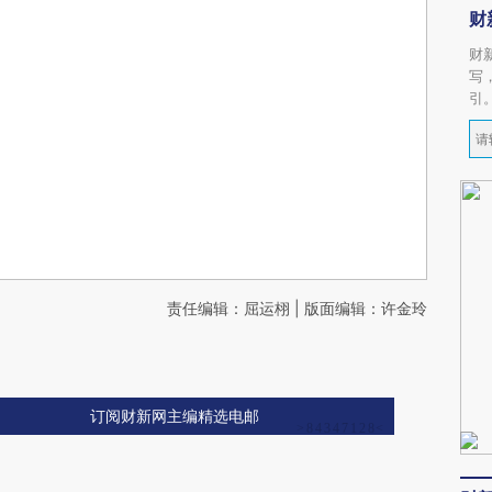
财
财
写
引
责任编辑：屈运栩 | 版面编辑：许金玲
订阅财新网主编精选电邮