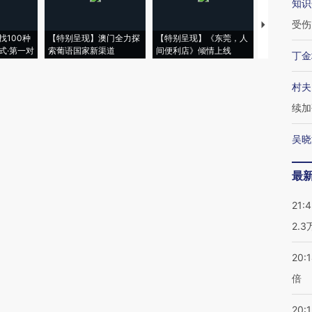
知识
受伤
【推广】走
找100种
【特别呈现】澳门全力探
【特别呈现】《东莞，人
会，让数智科
式·第一对
索葡语国家新渠道
间便利店》倾情上线
业
丁金
村夫
续加
吴晓
最
21:
2.
20:
倍
20:1