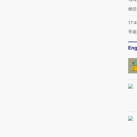
候任
17:
手祖
Eng