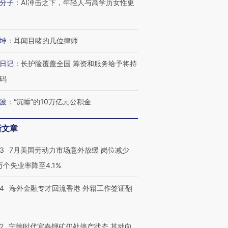
分子
：
AI冲击之下，年轻人与高学历女性更
进第四届链博
【商旅对话】华住集团
技“链”接产
【特别呈现】寻找100种
CFO：不靠规模取胜，华
【特别呈
有意思的生活方式·第三对
住三大增长引擎是什么？
有意思的
坤
：
耳闻目睹的几位律师
日记
：
长护险覆盖全国 筹资和服务给予将持
码
波
：
“沉睡”的10万亿元公积金
新文章
43
7月美国劳动力市场意外放缓 岗位减少
3万个失业率降至4.1%
14
海外金融专才回流香港 外籍工作签证翻
2
宁德时代宜春锂矿仍处停产状态 其动向