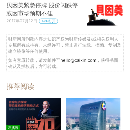
贝因美紧急停牌 股价闪跌停
或因市场预期不佳
2017年07月12日
APP打开
财新网所刊载内容之知识产权为财新传媒及/或相关权利人
专属所有或持有。未经许可，禁止进行转载、摘编、复制及
建立镜像等任何使用。
如有意愿转载，请发邮件至
hello@caixin.com
，获得书面
确认及授权后，方可转载。
推荐阅读
私房课