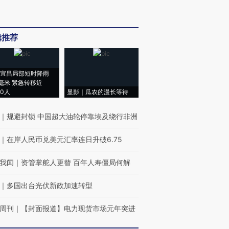
辑推荐
宜昌局部短时降雨
8毫米 紧急转移近
00人
显影｜瓜农的漫长等待
｜
规避封锁 中国超大油轮停靠埃及绕行非洲
｜
在岸人民币兑美元汇率连日升破6.75
我闻
｜
资管掌舵人更替 百年人寿僵局何解
｜
多国出台光伏新政加速转型
周刊
｜
【封面报道】电力现货市场元年突进