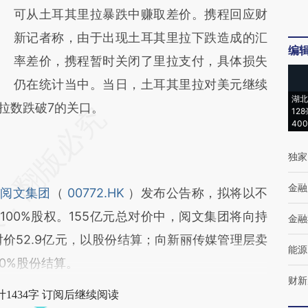
可从土耳其里拉暴跌中赚取差价。携程回应财
新记者称，由于出现土耳其里拉下跌造成的汇
编
率差价，携程暂时关闭了里拉支付，具体损失
仍在统计当中。当日，土耳其里拉对美元继续
湖北
拉数跌破7的关口。
12
40
独家
金融
台
阅文集团
（
00772.HK
）发布公告称，拟将以不
100%股权。155亿元总对价中，阅文集团将向持
金融
对价52.9亿元，以股份结算；向新丽传媒管理层卖
能源
50%股份结算。
财新
1434字 订阅后继续阅读