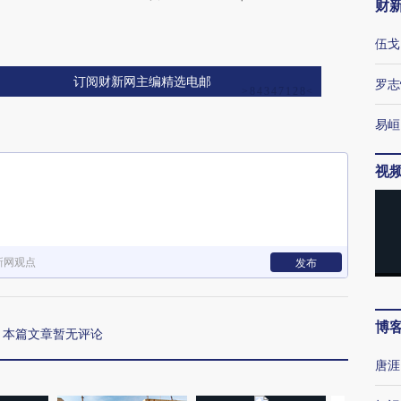
财
伍戈
订阅财新网主编精选电邮
罗志
易峘
视
新网观点
发布
博
本篇文章暂无评论
唐涯