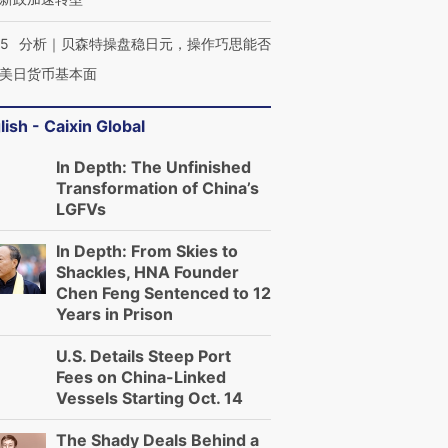
05
分析｜贝森特操盘稳日元，操作巧思能否
美日货币基本面
lish - Caixin Global
In Depth: The Unfinished
Transformation of China’s
LGFVs
In Depth: From Skies to
Shackles, HNA Founder
Chen Feng Sentenced to 12
Years in Prison
U.S. Details Steep Port
Fees on China-Linked
Vessels Starting Oct. 14
The Shady Deals Behind a