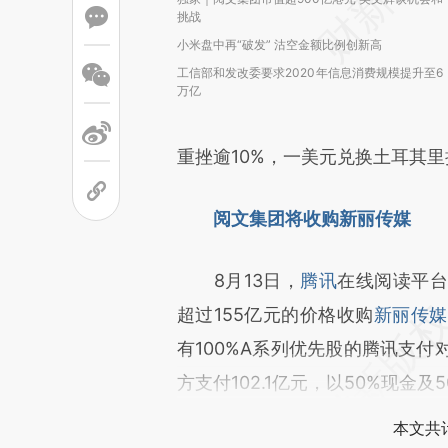
挑战
小米盘中再“破发” 沽空金额比例创新高
工信部和发改委要求2020年信息消费规模提升至6
万亿
重挫逾10%，一美元兑换土耳其里
阅文集团将收购新丽传媒
8月13日，
腾讯
在线阅读平
超过155亿元的价格收购
新丽传媒
有100%A系列优先股的腾讯支付
方支付102.1亿元，以50%现金及
本文共计