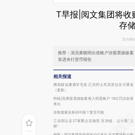
T早报|阅文集团将
存
2018年
推荐：演员黄晓明出借账户涉股票操纵案
首进央行货币报告
相关报道
携程疑似遭遇羊毛党 已关闭土耳其里拉支付通道
（更新）
特稿|高勇股票操纵案卷入明星账户 18亿罚没款谁
来出
谷歌搜索业务回中国？暂无可能
工信部认定27家重点实验室 区块链、云计算“上
榜”
独家｜阅文集团市值超900亿港元 吴文辉谈机会和