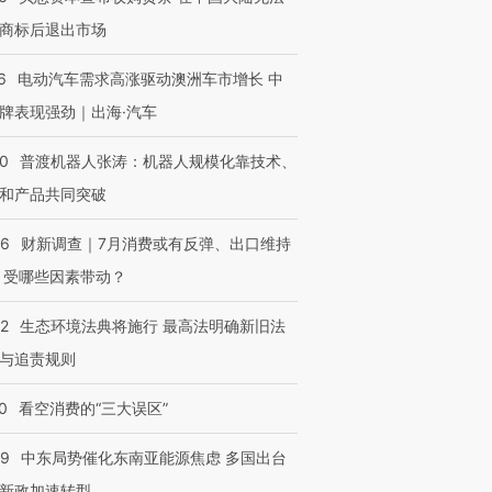
商标后退出市场
6
电动汽车需求高涨驱动澳洲车市增长 中
牌表现强劲｜出海·汽车
00
普渡机器人张涛：机器人规模化靠技术、
和产品共同突破
56
财新调查｜7月消费或有反弹、出口维持
 受哪些因素带动？
42
生态环境法典将施行 最高法明确新旧法
与追责规则
0
看空消费的“三大误区”
59
中东局势催化东南亚能源焦虑 多国出台
新政加速转型