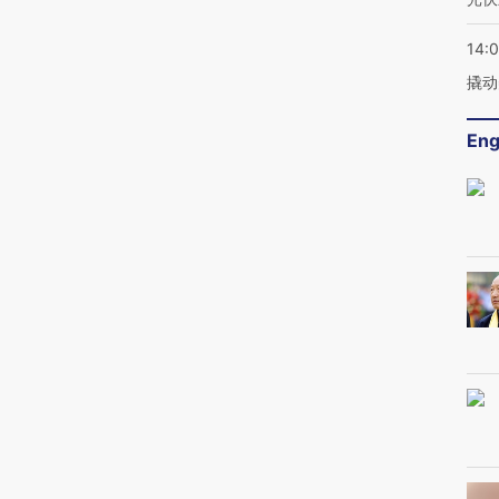
14:
撬动
Eng