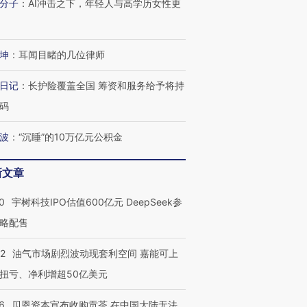
分子
：
AI冲击之下，年轻人与高学历女性更
OX的吸金
马航飞行员跨国走私7万
视线｜被称为“蟑螂”的印
让中产们甘
粒摇头丸 尿检体内含3种
度Z世代 用街头抗争将教
秘鲁纳斯
坤
：
耳闻目睹的几位律师
”？
毒品
育部长拱下台
13人遇难
日记
：
长护险覆盖全国 筹资和服务给予将持
码
进第四届链博
【商旅对话】华住集团
波
：
“沉睡”的10万亿元公积金
技“链”接产
【特别呈现】寻找100种
CFO：不靠规模取胜，华
【特别呈
有意思的生活方式·第三对
住三大增长引擎是什么？
有意思的
新文章
0
宇树科技IPO估值600亿元 DeepSeek参
略配售
22
油气市场剧烈波动现套利空间 嘉能可上
扭亏、净利增超50亿美元
6
贝恩资本宣布收购贡茶 在中国大陆无法