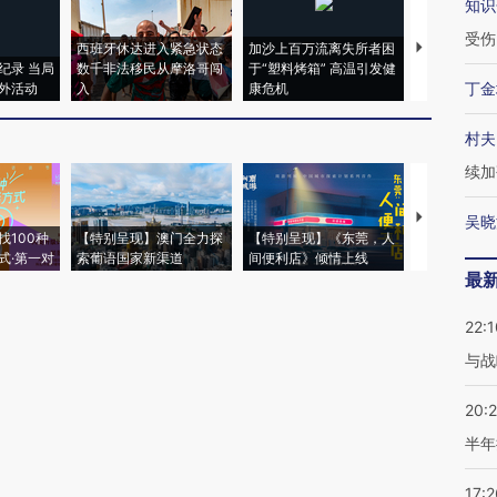
知识
受伤
西班牙休达进入紧急状态
加沙上百万流离失所者困
视线｜HYR
纪录 当局
数千非法移民从摩洛哥闯
于“塑料烤箱” 高温引发健
术：是什么
丁金
外活动
入
康危机
心“花钱找虐
村夫
续加
【推广】走
吴晓
找100种
【特别呈现】澳门全力探
【特别呈现】《东莞，人
会，让数智科
式·第一对
索葡语国家新渠道
间便利店》倾情上线
业
最
22:1
与战
20:
半年
17:2