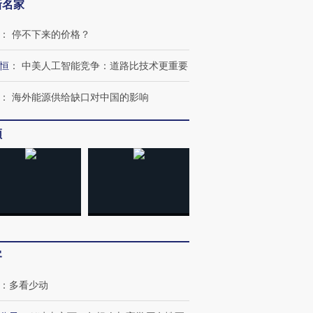
新名家
：
停不下来的价格？
恒
：
中美人工智能竞争：道路比技术更重要
：
海外能源供给缺口对中国的影响
频
客
：
多看少动