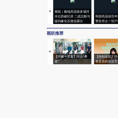
视线｜极端高温致多瑙河
水位跌破纪录 二战沉船与
韩国高温创百年
猛犸象化石接连露出
警告停止一切户
视听推荐
【不唯一答案】不止“养
【特别呈现】寻
老”
有意思的生活方