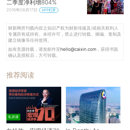
二季度净利增804%
2016年08月17日
APP打开
财新网所刊载内容之知识产权为财新传媒及/或相关权利人
专属所有或持有。未经许可，禁止进行转载、摘编、复制及
建立镜像等任何使用。
如有意愿转载，请发邮件至
hello@caixin.com
，获得书面
确认及授权后，方可转载。
推荐阅读
私房课