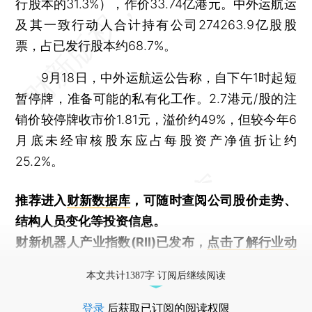
行股本的31.3%），作价33.74亿港元。中外运航运
及其一致行动人合计持有公司274263.9亿股股
票，占已发行股本约68.7%。
9月18日，中外运航运公告称，自下午1时起短
暂停牌，准备可能的私有化工作。2.7港元/股的注
销价较停牌收市价1.81元，溢价约49%，但较今年6
月底未经审核股东应占每股资产净值折让约
25.2%。
推荐进入
财新数据库
，可随时查阅公司股价走势、
结构人员变化等投资信息。
财新机器人产业指数(RII)已发布，
点击了解行业动
态
本文共计1387字 订阅后继续阅读
登录
后获取已订阅的阅读权限