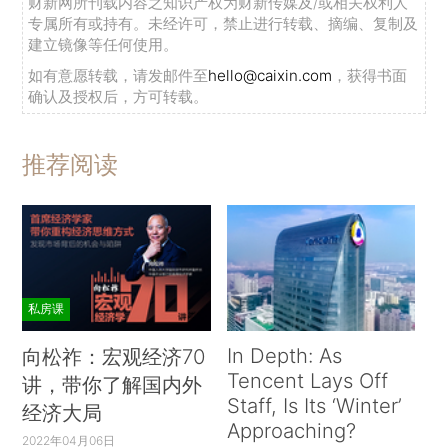
财新网所刊载内容之知识产权为财新传媒及/或相关权利人
专属所有或持有。未经许可，禁止进行转载、摘编、复制及
建立镜像等任何使用。
如有意愿转载，请发邮件至
hello@caixin.com
，获得书面
确认及授权后，方可转载。
推荐阅读
私房课
In Depth: As
向松祚：宏观经济70
Tencent Lays Off
讲，带你了解国内外
Staff, Is Its ‘Winter’
经济大局
Approaching?
2022年04月06日