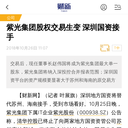
公司
紫光集团股权交易生变 深圳国资接
手
2018年10月26日 11:07
T中
交易后，现任董事长赵伟国将成为紫光集团最大单一
股东，紫光集团将纳入深投控合并报表范围；深圳国
资平台的资产规模要显著大于苏州和海南的原交易方
【财新网】（记者 叶展旗）
深圳地方国资将替
代苏州、海南接手，受到市场看好。10月25日晚，
紫光集团
下属IT企业
紫光股份
（
000938.SZ
）公告
称，
清华控股
已终止了向两家地方国资资管公司
苏