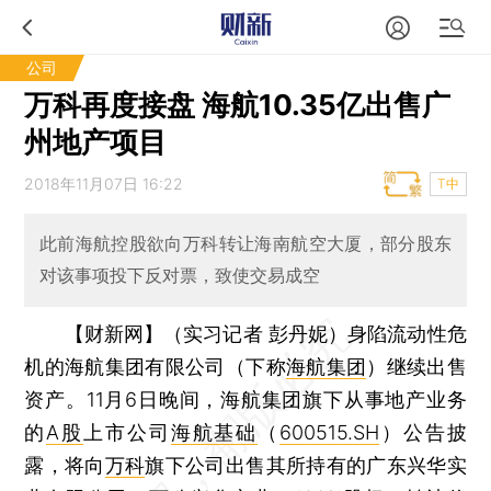
公司
万科再度接盘 海航10.35亿出售广
州地产项目
2018年11月07日 16:22
T中
此前海航控股欲向万科转让海南航空大厦，部分股东
对该事项投下反对票，致使交易成空
【财新网】（实习记者 彭丹妮）
身陷流动性危
机的海航集团有限公司（下称
海航集团
）继续出售
资产。11月6日晚间，海航集团旗下从事地产业务
的
A股
上市公司
海航基础
（
600515.SH
）公告披
露，将向
万科
旗下公司出售其所持有的广东兴华实