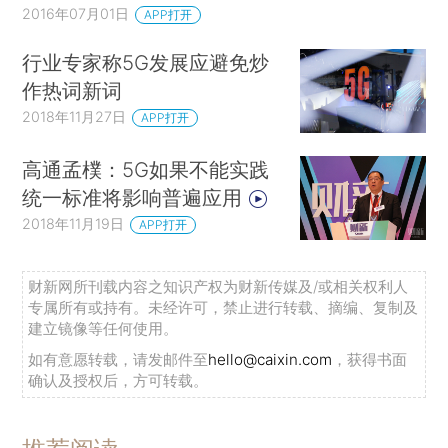
2016年07月01日
APP打开
行业专家称5G发展应避免炒
作热词新词
2018年11月27日
APP打开
高通孟樸：5G如果不能实践
统一标准将影响普遍应用
2018年11月19日
APP打开
财新网所刊载内容之知识产权为财新传媒及/或相关权利人
专属所有或持有。未经许可，禁止进行转载、摘编、复制及
建立镜像等任何使用。
如有意愿转载，请发邮件至
hello@caixin.com
，获得书面
确认及授权后，方可转载。