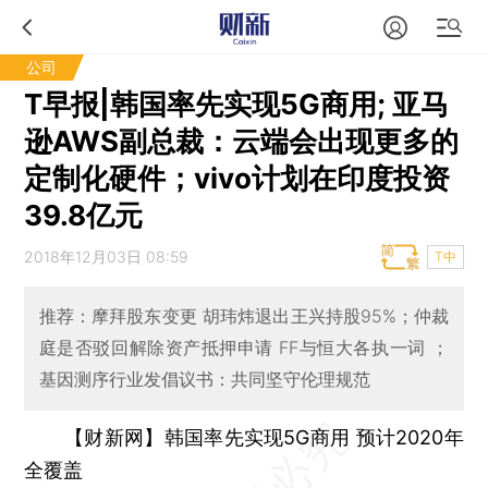
公司
T早报|韩国率先实现5G商用; 亚马
逊AWS副总裁：云端会出现更多的
定制化硬件；vivo计划在印度投资
39.8亿元
2018年12月03日 08:59
T中
推荐：摩拜股东变更 胡玮炜退出王兴持股95%；仲裁
庭是否驳回解除资产抵押申请 FF与恒大各执一词 ；
基因测序行业发倡议书：共同坚守伦理规范
【财新网】韩国率先实现5G商用 预计2020年
全覆盖