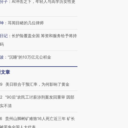
分子
：
AI冲击之下，年轻人与高学历女性更
坤
：
耳闻目睹的几位律师
进第四届链博
【商旅对话】华住集团
技“链”接产
【特别呈现】寻找100种
CFO：不靠规模取胜，华
【特别呈
有意思的生活方式·第三对
住三大增长引擎是什么？
有意思的
日记
：
长护险覆盖全国 筹资和服务给予将持
码
波
：
“沉睡”的10万亿元公积金
新文章
09
美日联合干预汇率，为何影响了黄金
32
“90后”农民工讨薪涉刑案发回重审 因部
实不清
36
贵州山脚树矿难致16人死亡近三年 矿长
被罢免全国人大代表