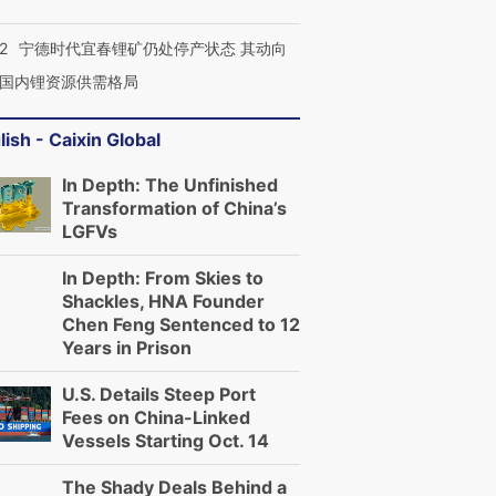
2
宁德时代宜春锂矿仍处停产状态 其动向
国内锂资源供需格局
lish - Caixin Global
In Depth: The Unfinished
Transformation of China’s
LGFVs
In Depth: From Skies to
Shackles, HNA Founder
Chen Feng Sentenced to 12
Years in Prison
U.S. Details Steep Port
Fees on China-Linked
Vessels Starting Oct. 14
The Shady Deals Behind a