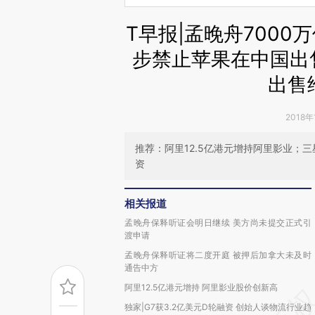
T早报|孟晚舟700
步禁止苹果在中国出售多
出售
2018年
推荐：阿里12.5亿港元增持阿里影业；
资
相关报道
孟晚舟保释听证会明日继续 美方尚未提交正式引
渡申请
孟晚舟保释听证将二度开庭 被押后加拿大未及时
通告中方
阿里12.5亿港元增持 阿里影业股价创新高
独家|G7获3.2亿美元D轮融资 创始人谈物流行业趋