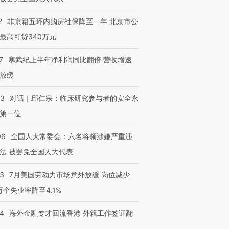
2
非京籍五环内购房社保降至一年 北京市公
最高可贷340万元
7
寒武纪上半年净利润同比翻倍 营收增速
放缓
53
对话｜邱仁宗：临床研究参与者的安全永
第一位
06
全国人大常委会：六名将领涉嫌严重违
法 被罢免全国人大代表
43
7月美国劳动力市场意外放缓 岗位减少
3万个失业率降至4.1%
14
海外金融专才回流香港 外籍工作签证翻