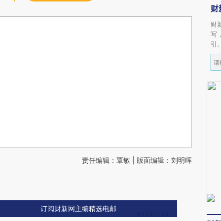
财
财
写
引
责任编辑：覃敏 | 版面编辑：刘明晖
订阅财新网主编精选电邮