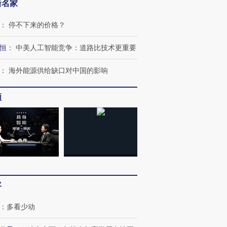
新名家
：
停不下来的价格？
恒
：
中美人工智能竞争：道路比技术更重要
：
海外能源供给缺口对中国的影响
频
客
跨国走私7万
视线｜被称为“蟑螂”的印
视线｜“入侵”还是“人道危
检体内含3种
度Z世代 用街头抗争将教
机”？难民潮撕裂西班牙
秘鲁纳斯
：
多看少动
育部长拱下台
飞地休达
13人遇难