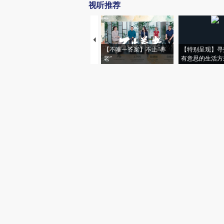
视听推荐
【不唯一答案】不止“养
【特别呈现】寻
老”
有意思的生活方