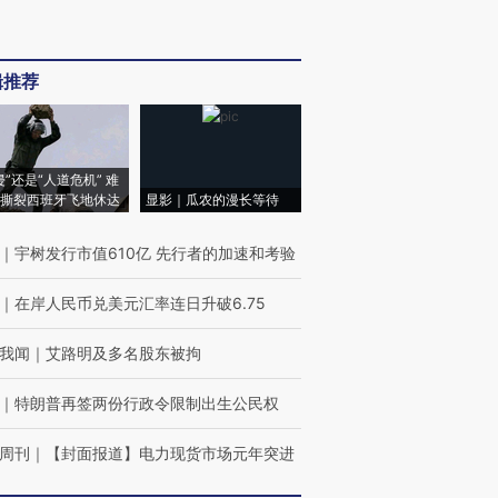
辑推荐
侵”还是“人道危机” 难
撕裂西班牙飞地休达
显影｜瓜农的漫长等待
｜
宇树发行市值610亿 先行者的加速和考验
｜
在岸人民币兑美元汇率连日升破6.75
我闻
｜
艾路明及多名股东被拘
｜
特朗普再签两份行政令限制出生公民权
周刊
｜
【封面报道】电力现货市场元年突进