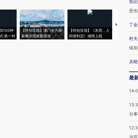
知识
受伤
丁金
【推广】走
找100种
【特别呈现】澳门全力探
【特别呈现】《东莞，人
会，让数智科
式·第一对
索葡语国家新渠道
间便利店》倾情上线
业
村夫
续加
吴晓
最
14:
13:
分事
12:
涉罪