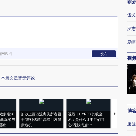
财
伍戈
罗志
易峘
新网观点
发布
视
本篇文章暂无评论
博
致多瑙河
加沙上百万流离失所者困
视线｜HYROX的吸金
马航飞行员
二战沉船与
于“塑料烤箱” 高温引发健
术：是什么让中产们甘
粒摇头丸 尿
唐涯
露出
康危机
心“花钱找虐”？
毒品