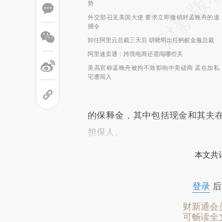
势
外交部召见美国大使 要求立即撤销对孟晚舟的逮
捕令
卸任阿里云总裁三天后 胡晓明出任蚂蚁金服总裁
阿里速卖通：跨境电商还需闯哪些关
美高官称孟晚舟被拘不致影响中美磋商 孟在加私
宅遭闯入
的保释金，其中包括现金和其夫
担保人。
本文共计
登录
后
财新通会
可畅读全