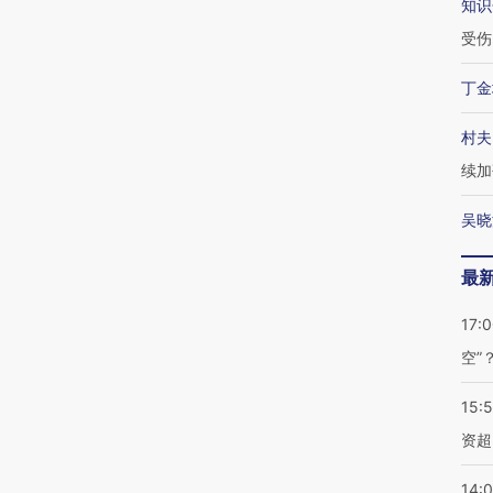
知识
受伤
丁金
村夫
续加
吴晓
最
17:
空”
15:
资超
14: