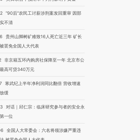
32
“90后”农民工讨薪涉刑案发回重审 因部
实不清
36
贵州山脚树矿难致16人死亡近三年 矿长
被罢免全国人大代表
2
非京籍五环内购房社保降至一年 北京市公
最高可贷340万元
7
寒武纪上半年净利润同比翻倍 营收增速
放缓
53
对话｜邱仁宗：临床研究参与者的安全永
第一位
06
全国人大常委会：六名将领涉嫌严重违
法 被罢免全国人大代表