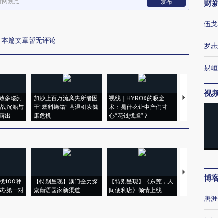
新网观点
发布
财
伍戈
本篇文章暂无评论
罗志
易峘
视
致多瑙河
加沙上百万流离失所者困
视线｜HYROX的吸金
马航飞行员
二战沉船与
于“塑料烤箱” 高温引发健
术：是什么让中产们甘
粒摇头丸 尿
露出
康危机
心“花钱找虐”？
毒品
【推广】走
博
找100种
【特别呈现】澳门全力探
【特别呈现】《东莞，人
会，让数智科
式·第一对
索葡语国家新渠道
间便利店》倾情上线
业
唐涯