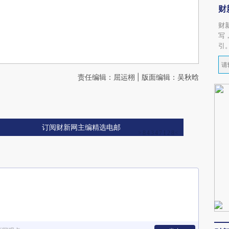
财
财
写
引
责任编辑：屈运栩 | 版面编辑：吴秋晗
订阅财新网主编精选电邮