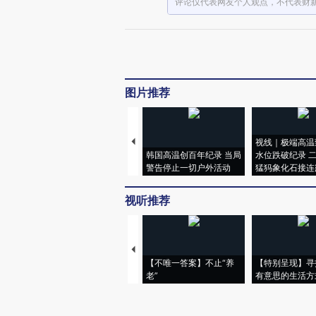
评论仅代表网友个人观点，不代表财
图片推荐
视线｜极端高温
韩国高温创百年纪录 当局
水位跌破纪录 
警告停止一切户外活动
猛犸象化石接连
视听推荐
【不唯一答案】不止“养
【特别呈现】寻
老”
有意思的生活方