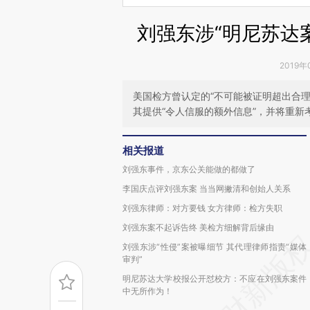
刘强东涉“明尼苏达
2019年
美国检方曾认定的“不可能被证明超出合
其提供“令人信服的额外信息”，并将重新
相关报道
刘强东事件，京东公关能做的都做了
李国庆点评刘强东案 当当网撇清和创始人关系
刘强东律师：对方要钱 女方律师：检方失职
刘强东案不起诉告终 美检方细解背后缘由
刘强东涉“性侵”案被曝细节 其代理律师指责“媒体
审判”
明尼苏达大学校报公开怼校方：不应在刘强东案件
中无所作为！