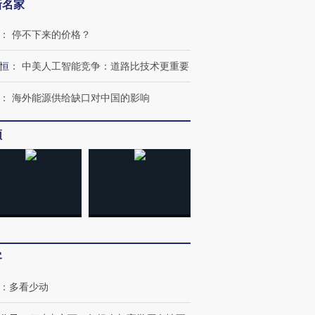
新名家
：
停不下来的价格？
恒
：
中美人工智能竞争：道路比技术更重要
：
海外能源供给缺口对中国的影响
频
跨国走私7万
视线｜被称为“蟑螂”的印
视线｜“入侵”还是“人道危
检体内含3种
度Z世代 用街头抗争将教
机”？难民潮撕裂西班牙
秘鲁纳斯
育部长拱下台
飞地休达
13人遇难
进第四届链博
【商旅对话】华住集团
客
技“链”接产
【特别呈现】寻找100种
CFO：不靠规模取胜，华
【特别呈
有意思的生活方式·第三对
住三大增长引擎是什么？
有意思的
：
多看少动