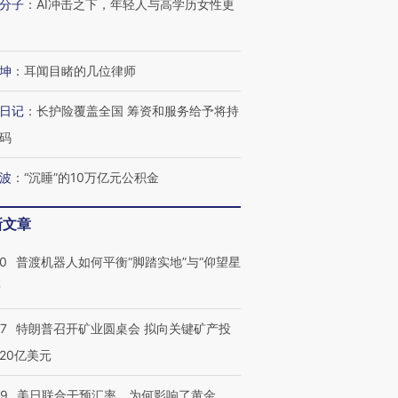
分子
：
AI冲击之下，年轻人与高学历女性更
坤
：
耳闻目睹的几位律师
日记
：
长护险覆盖全国 筹资和服务给予将持
码
波
：
“沉睡”的10万亿元公积金
新文章
00
普渡机器人如何平衡“脚踏实地”与“仰望星
？
57
特朗普召开矿业圆桌会 拟向关键矿产投
20亿美元
09
美日联合干预汇率，为何影响了黄金