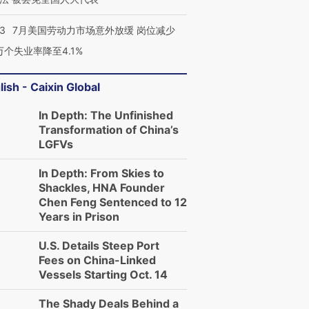
43
7月美国劳动力市场意外放缓 岗位减少
3万个失业率降至4.1%
lish - Caixin Global
In Depth: The Unfinished
Transformation of China’s
LGFVs
In Depth: From Skies to
Shackles, HNA Founder
Chen Feng Sentenced to 12
Years in Prison
U.S. Details Steep Port
Fees on China-Linked
Vessels Starting Oct. 14
The Shady Deals Behind a