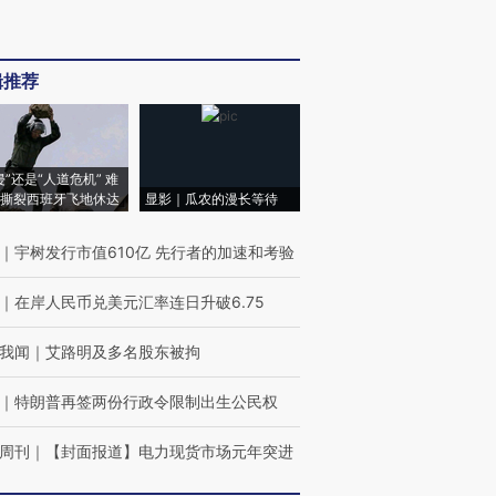
辑推荐
侵”还是“人道危机” 难
撕裂西班牙飞地休达
显影｜瓜农的漫长等待
｜
宇树发行市值610亿 先行者的加速和考验
｜
在岸人民币兑美元汇率连日升破6.75
我闻
｜
艾路明及多名股东被拘
｜
特朗普再签两份行政令限制出生公民权
周刊
｜
【封面报道】电力现货市场元年突进