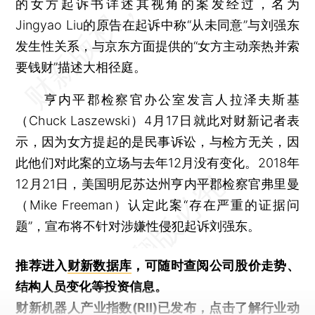
的女方起诉书详述其视角的案发经过，名为
Jingyao Liu的原告在起诉中称“从未同意”与刘强东
发生性关系，与京东方面提供的“女方主动亲热并索
要钱财”描述大相径庭。
亨内平郡检察官办公室发言人拉泽夫斯基
（Chuck Laszewski）4月17日就此对财新记者表
示，因为女方提起的是民事诉讼，与检方无关，因
此他们对此案的立场与去年12月没有变化。2018年
12月21日，美国明尼苏达州亨内平郡检察官弗里曼
（Mike Freeman）认定此案“存在严重的证据问
题”，宣布将不针对涉嫌性侵犯起诉刘强东。
推荐进入
财新数据库
，可随时查阅公司股价走势、
结构人员变化等投资信息。
财新机器人产业指数(RII)已发布，
点击了解行业动