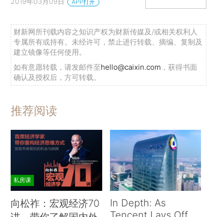
2019年03月09日
APP打开
财新网所刊载内容之知识产权为财新传媒及/或相关权利人
专属所有或持有。未经许可，禁止进行转载、摘编、复制及
建立镜像等任何使用。
如有意愿转载，请发邮件至
hello@caixin.com
，获得书面
确认及授权后，方可转载。
推荐阅读
私房课
In Depth: As
向松祚：宏观经济70
Tencent Lays Off
讲，带你了解国内外