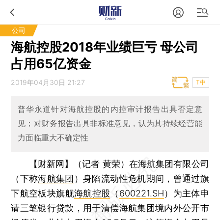
公司
海航控股2018年业绩巨亏 母公司
占用65亿资金
2019年04月30日 21:27
T中
普华永道针对海航控股的内控审计报告出具否定意
见；对财务报告出具非标准意见，认为其持续经营能
力面临重大不确定性
【财新网】（记者 黄荣）
在海航集团有限公司
（下称
海航集团
）身陷流动性危机期间，曾通过旗
下航空板块旗舰
海航控股
（
600221.SH
）为主体申
请三笔银行贷款，用于清偿海航集团境内外公开市