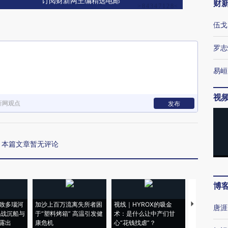
订阅财新网主编精选电邮
财
伍戈
罗志
易峘
视
新网观点
发布
本篇文章暂无评论
博
致多瑙河
加沙上百万流离失所者困
视线｜HYROX的吸金
马航飞行员
唐涯
二战沉船与
于“塑料烤箱” 高温引发健
术：是什么让中产们甘
粒摇头丸 尿
露出
康危机
心“花钱找虐”？
毒品