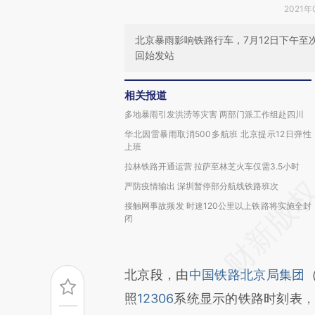
2021年
北京暴雨影响铁路行车，7月12日下午至
回始发站
相关报道
多地暴雨引发洪涝等灾害 两部门派工作组赴四川
华北因雷暴雨取消500多航班 北京提示12日弹性
上班
拉林铁路开通运营 拉萨至林芝火车仅需3.5小时
严防疫情输出 深圳暂停部分航线铁路班次
接触网事故频发 时速120公里以上铁路将实施全封
闭
北京段，由
中国铁路北京局集团
照
12306
系统显示的铁路时刻表，这