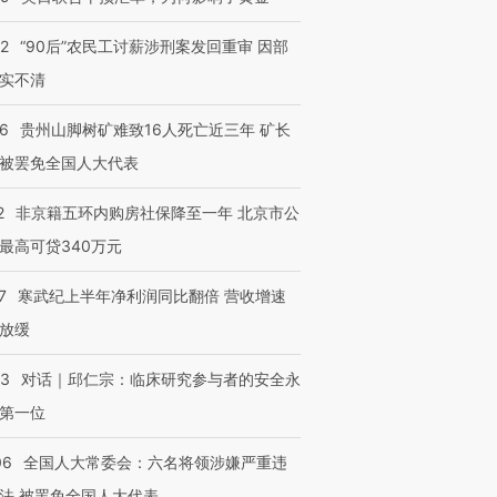
32
“90后”农民工讨薪涉刑案发回重审 因部
实不清
36
贵州山脚树矿难致16人死亡近三年 矿长
被罢免全国人大代表
2
非京籍五环内购房社保降至一年 北京市公
最高可贷340万元
7
寒武纪上半年净利润同比翻倍 营收增速
放缓
53
对话｜邱仁宗：临床研究参与者的安全永
第一位
06
全国人大常委会：六名将领涉嫌严重违
法 被罢免全国人大代表