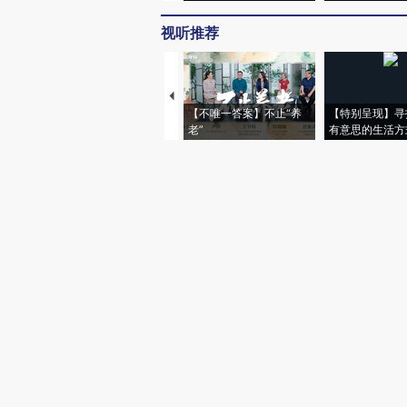
视听推荐
【不唯一答案】不止“养
【特别呈现】寻
老”
有意思的生活方