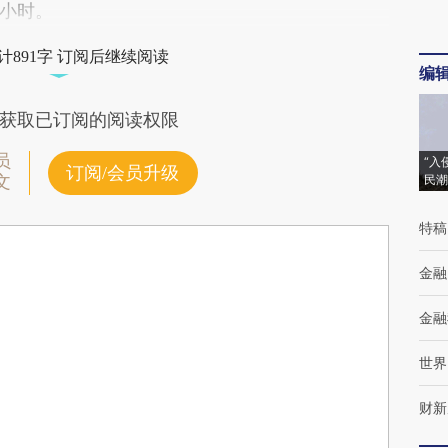
小时。
计891字 订阅后继续阅读
编
获取已订阅的阅读权限
员
“入
订阅/会员升级
文
民潮
特稿
金融
金融
世界
财新