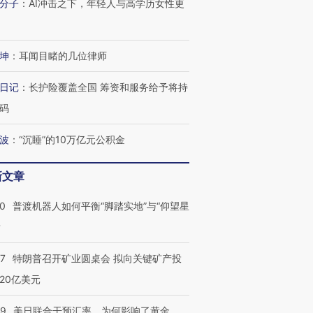
分子
：
AI冲击之下，年轻人与高学历女性更
坤
：
耳闻目睹的几位律师
进第四届链博
【商旅对话】华住集团
日记
：
长护险覆盖全国 筹资和服务给予将持
技“链”接产
【特别呈现】寻找100种
CFO：不靠规模取胜，华
【特别呈
有意思的生活方式·第三对
住三大增长引擎是什么？
有意思的
码
波
：
“沉睡”的10万亿元公积金
新文章
00
普渡机器人如何平衡“脚踏实地”与“仰望星
？
57
特朗普召开矿业圆桌会 拟向关键矿产投
20亿美元
09
美日联合干预汇率，为何影响了黄金