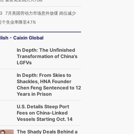
43
7月美国劳动力市场意外放缓 岗位减少
3万个失业率降至4.1%
lish - Caixin Global
In Depth: The Unfinished
Transformation of China’s
LGFVs
In Depth: From Skies to
Shackles, HNA Founder
Chen Feng Sentenced to 12
Years in Prison
U.S. Details Steep Port
Fees on China-Linked
Vessels Starting Oct. 14
The Shady Deals Behind a