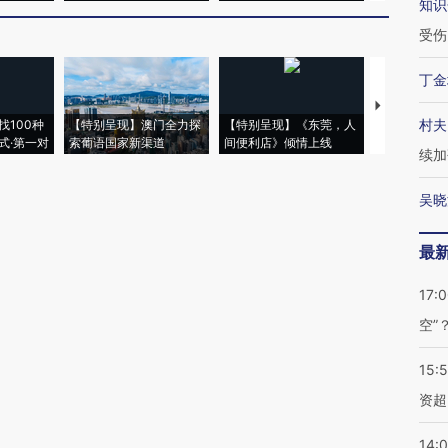
知识
受伤
丁金
【推广】走
村夫
找100种
【特别呈现】澳门全力探
【特别呈现】《东莞，人
会，让数智科
式·第一对
索葡语国家新渠道
间便利店》倾情上线
业
续加
吴晓
最
17:
空”
15:
资超
14: