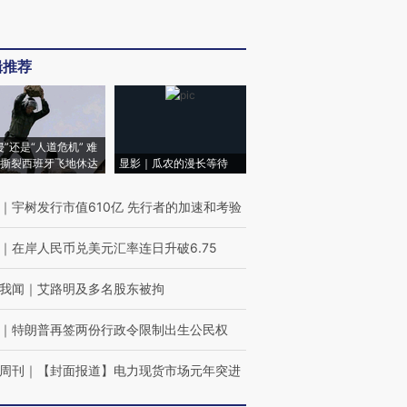
辑推荐
侵”还是“人道危机” 难
撕裂西班牙飞地休达
显影｜瓜农的漫长等待
｜
宇树发行市值610亿 先行者的加速和考验
｜
在岸人民币兑美元汇率连日升破6.75
我闻
｜
艾路明及多名股东被拘
｜
特朗普再签两份行政令限制出生公民权
周刊
｜
【封面报道】电力现货市场元年突进