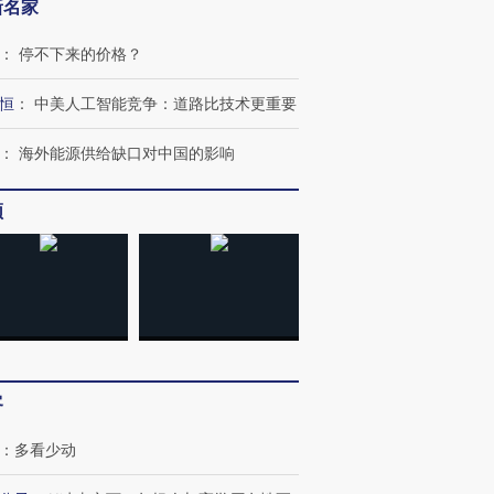
新名家
：
停不下来的价格？
恒
：
中美人工智能竞争：道路比技术更重要
：
海外能源供给缺口对中国的影响
频
客
跨国走私7万
视线｜被称为“蟑螂”的印
视线｜“入侵”还是“人道危
：
多看少动
检体内含3种
度Z世代 用街头抗争将教
机”？难民潮撕裂西班牙
秘鲁纳斯
育部长拱下台
飞地休达
13人遇难