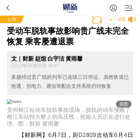
公司
试听
T中
受动车脱轨事故影响贵广线未完全
恢复 乘客屡遭退票
文｜财新 赵煊 白宇洁 黄雨馨
2022年06月07日 19:07
多趟经过贵广线的列车已连续三日停运。虽然铁道已
抢通，但电力、通信等配合支持系统仍待恢复
原图
贵州榕江站动车脱轨事故现场，脱轨的动车撞断了
榕江车站特大桥上的高压线，抢险人员正在进行处
理。图：财新 黄雨馨
【财新网】
6月7日，距D2809次动车6月4日