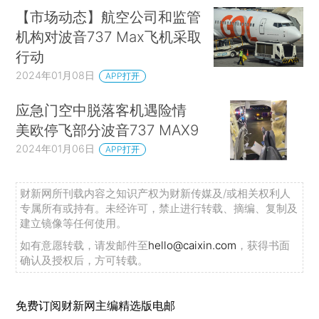
【市场动态】航空公司和监管
机构对波音737 Max飞机采取
行动
2024年01月08日
APP打开
应急门空中脱落客机遇险情
美欧停飞部分波音737 MAX9
2024年01月06日
APP打开
财新网所刊载内容之知识产权为财新传媒及/或相关权利人
专属所有或持有。未经许可，禁止进行转载、摘编、复制及
建立镜像等任何使用。
如有意愿转载，请发邮件至
hello@caixin.com
，获得书面
确认及授权后，方可转载。
免费订阅财新网主编精选版电邮