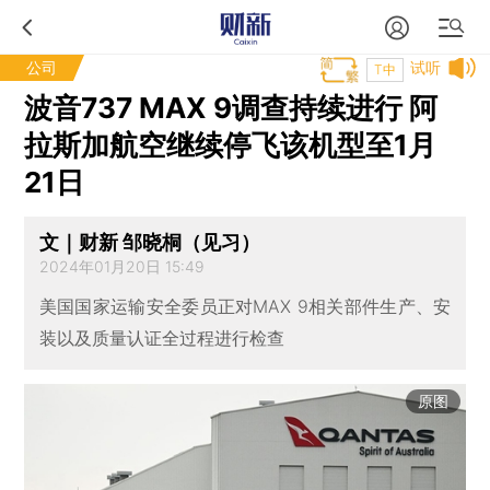
公司
试听
T中
波音737 MAX 9调查持续进行 阿
拉斯加航空继续停飞该机型至1月
21日
文｜财新 邹晓桐（见习）
2024年01月20日 15:49
美国国家运输安全委员正对MAX 9相关部件生产、安
装以及质量认证全过程进行检查
原图