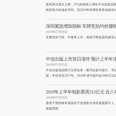
贵州茅台首次入榜，25%的高收入增长不仅由其品
然有很大的溢价空间，其2018年的增长基本由提价
深圳紧急增加指标 车牌竞拍均价腰
2019年07月06日
车牌竞价下跌、中签率上升，有助于降低居民购车
中信出版上市首日涨停 预计上半年净赚
2019年07月05日
中信出版包括两大主营业务：图书出版与发行、书
损，中信书店2017年、2018年净亏损均在2000万元
2019年上半年电影票房312亿元 近
2019年07月05日
票房下滑的根本原因在于优质影片供应速度跟不上
直接原因