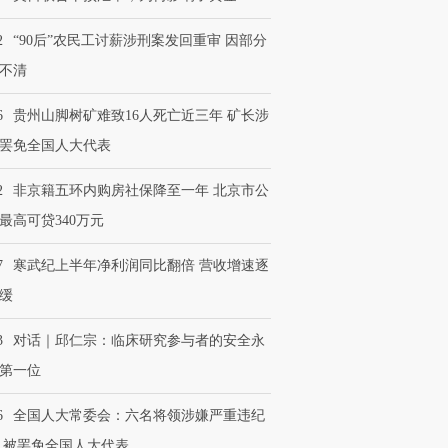
2
“90后”农民工讨薪涉刑案发回重审 因部分
不清
6
贵州山脚树矿难致16人死亡近三年 矿长涉
罢免全国人大代表
2
非京籍五环内购房社保降至一年 北京市公
最高可贷340万元
7
寒武纪上半年净利润同比翻倍 营收增速逐
缓
3
对话｜邱仁宗：临床研究参与者的安全永
第一位
6
全国人大常委会：六名将领涉嫌严重违纪
 被罢免全国人大代表