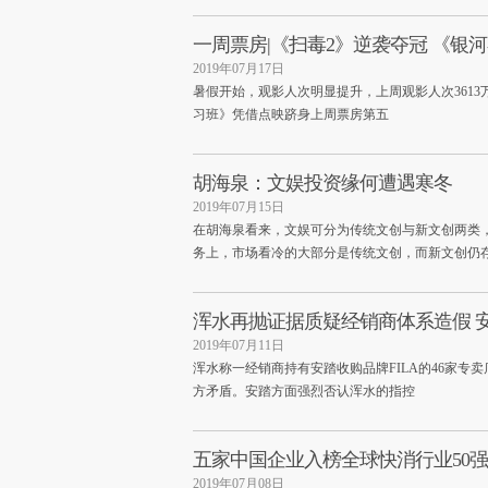
一周票房|《扫毒2》逆袭夺冠 《银
2019年07月17日
暑假开始，观影人次明显提升，上周观影人次3613
习班》凭借点映跻身上周票房第五
胡海泉：文娱投资缘何遭遇寒冬
2019年07月15日
在胡海泉看来，文娱可分为传统文创与新文创两类，
务上，市场看冷的大部分是传统文创，而新文创仍
浑水再抛证据质疑经销商体系造假 安
2019年07月11日
浑水称一经销商持有安踏收购品牌FILA的46家专
方矛盾。安踏方面强烈否认浑水的指控
五家中国企业入榜全球快消行业50强
2019年07月08日