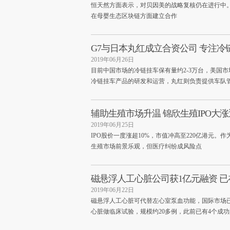
恒天然方面表示，对贝因美的战略复核仍在进行中
在母婴生态区块链方面建立合作
G7与日本丸红成立合资公司 专注冷
2019年06月26日
目前中国市场的冷链挂车保有量约2-3万台，美国市
冷链挂车产品的研发和运营，丸红则负责提供车队
辅助生殖市场升温 锦欣生殖IPO大
2019年06月25日
IPO股价一度涨超10%，市值冲高至220亿港元
生殖市场前景乐观，但医疗纠纷成风险点
磁悬浮人工心脏公司获1亿元融资 已
2019年06月22日
磁悬浮人工心脏可代替左心室泵血功能，国际市场
心脏做临床试验，规模约20多例，此前已有4个成功