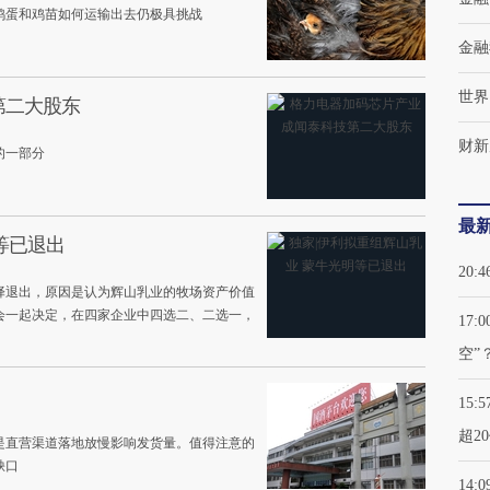
鸡蛋和鸡苗如何运输出去仍极具挑战
金融
世界
第二大股东
财新
的一部分
最
等已退出
20:4
择退出，原因是认为辉山乳业的牧场资产价值
会一起决定，在四家企业中四选二、二选一，
17:0
空”
15:5
超2
是直营渠道落地放慢影响发货量。值得注意的
缺口
14:0