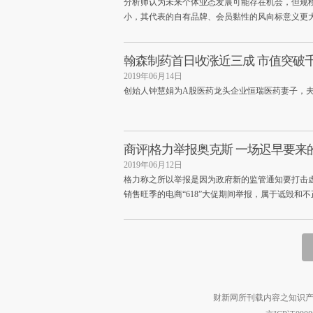
分析师认为未来个体业态发展可能存在机会，但规
小，其代表的自有品牌、会员黏性的风向标意义更
翰森制药首日收涨近三成 市值突破
2019年06月14日
创始人钟慧娟为A股医药龙头企业恒瑞医药妻子，夫妻
商评|格力举报奥克斯 一场迟早要来
2019年06月12日
格力称之所以举报是因为政府新的监管通知要打击
销售旺季的电商“618”大促期间举报，属于诋毁和
财新网所刊载内容之知识产