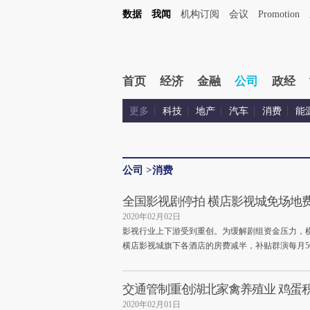
数据
我闻
机构订阅
会议
Promotion
首页
经济
金融
公司
政经
更多
科技
地产
汽车
消费
能
公司
>
消费
全国影视剧停拍 横店影视城免场地
2020年02月02日
影视行业上下游受到重创。为缓解剧组资金压力，
横店影视城旗下各酒店的房费减半，补贴群演每月5
交通管制重创湖北家禽养殖业 鸡蛋
2020年02月01日