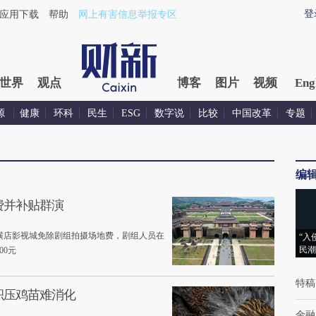
登
应用下载
帮助
网上有害信息举报专区
世界
观点
博客
图片
视频
Eng
源
健康
环科
民生
ESG
数字说
比较
中国改革
专题
编
费并补贴群演
横店影视城免除剧组拍摄场地费，剧组人员在
“入
民潮
00元
特稿
积压鸡苗难消化
金融