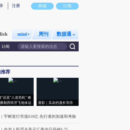
录
注册
商城
订阅
lish
mini+
周刊
数据通
讣闻
辑推荐
侵”还是“人道危机” 难
撕裂西班牙飞地休达
显影｜瓜农的漫长等待
｜
宇树发行市值610亿 先行者的加速和考验
｜
在岸人民币兑美元汇率连日升破6.75