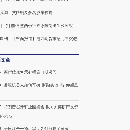
我闻
｜
艾路明及多名股东被拘
｜
特朗普再签两份行政令限制出生公民权
周刊
｜
【封面报道】电力现货市场元年突进
新文章
6
离岸信托90天补税窗口期疑问
0
普渡机器人如何平衡“脚踏实地”与“仰望星
？
7
特朗普召开矿业圆桌会 拟向关键矿产投资
0亿美元
9
美日联合干预汇率，为何影响了黄金