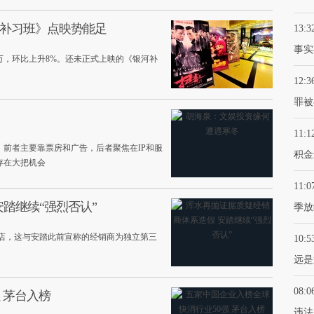
河补习班》点映势能足
13:3
事实
万，环比上升8%。还未正式上映的《银河补
12:3
罪被
11:1
前者主要靠票房和广告，后者聚焦在IP和服
积金
存在大把机会
11:0
踏继续“强烈否认”
季放
卖店，这与安踏此前宣称的经销商为独立第三
10:5
远是
08:0
 茅台入榜
违法