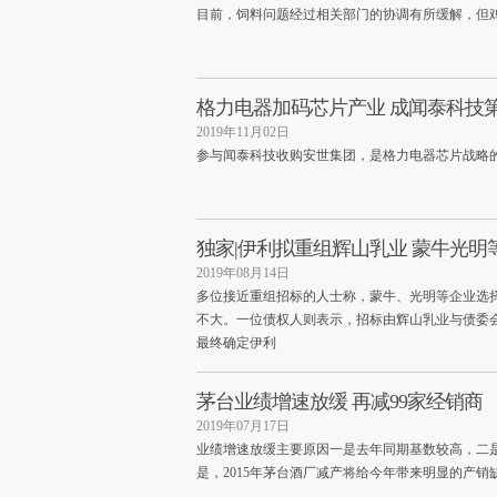
目前，饲料问题经过相关部门的协调有所缓解，但
格力电器加码芯片产业 成闻泰科技
2019年11月02日
参与闻泰科技收购安世集团，是格力电器芯片战略
独家|伊利拟重组辉山乳业 蒙牛光明
2019年08月14日
多位接近重组招标的人士称，蒙牛、光明等企业选
不大。一位债权人则表示，招标由辉山乳业与债委
最终确定伊利
茅台业绩增速放缓 再减99家经销商
2019年07月17日
业绩增速放缓主要原因一是去年同期基数较高，二
是，2015年茅台酒厂减产将给今年带来明显的产销