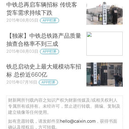
中铁总再启车辆招标 传统客
货车需求持续下跌
2015年08月05日
APP打开
【独家】中铁总铁路产品质量
抽查合格率不到三成
2015年08月03日
APP打开
铁总启动史上最大规模动车招
标 总价近660亿
2015年07月16日
APP打开
财新网所刊载内容之知识产权为财新传媒及/或相关权利人
专属所有或持有。未经许可，禁止进行转载、摘编、复制及
建立镜像等任何使用。
如有意愿转载，请发邮件至
hello@caixin.com
，获得书面
确认及授权后，方可转载。