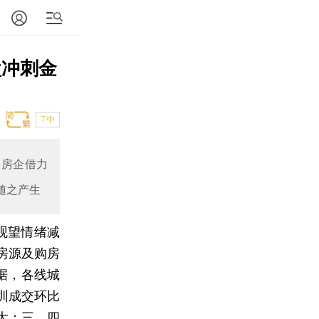
盘冲刺金
T中
。房企借力
随之产生
观望情绪减
房源及购房
据，各线城
圳成交环比
大；三、四