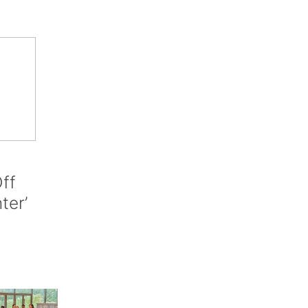
ff
nter’