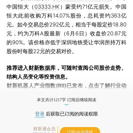
中国恒大（
03333.HK
）蒙受约71亿元损失。中国
恒大此前收购万科14.07%股份，总耗资约363亿
元。如今交易总价292亿元，相当于每股定价18.80
元，约为万科A股最新（6月6日）收盘价20.87元
的90%。该价格亦低于深圳地铁受让华润所持万科
股份时每股22元的交易对价。
推荐进入
财新数据库
，可随时查阅公司股价走势、
结构人员变化等投资信息。
财新机器人产业指数(RII)已发布，
点击了解行业动
态
本文共计1217字 订阅后继续阅读
登录
后获取已订阅的阅读权限
财新通会员
订阅/会员升级