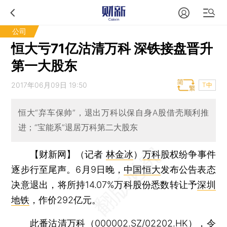
公司
恒大亏71亿沽清万科 深铁接盘晋升
第一大股东
2017年06月09日 19:50
T中
恒大“弃车保帅”，退出万科以保自身A股借壳顺利推
进；“宝能系”退居万科第二大股东
【财新网】（记者
林金冰
）
万科
股权纷争事件
逐步行至尾声。6月9日晚，
中国恒大
发布公告表态
决意退出，将所持14.07%万科股份悉数转让予
深圳
地铁
，作价292亿元。
此番沽清万科（
000002.SZ
/
02202.HK
），令