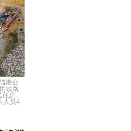
部陆港公
用铁路
民住房。
组人员4