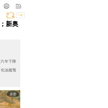
T中
亡；新奥
量六年下降
石化油服预
原图