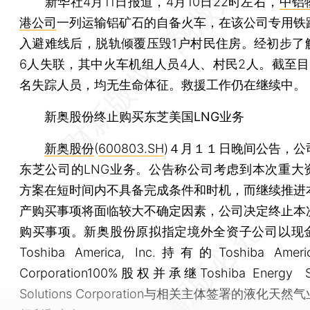
新华社4月11日报道，4月10日22时左右，
中铝
港公司
一列运输铝矿石的自备火车，在该公司专用铁
入避难线后，脱轨倾覆压毁1户村民住房。经初步了
6人失联，其中火车机组人员4人、村民2人。截至目
名失踪人员，均无生命体征。救援工作仍在继续中。
新奥股份终止购买东芝美国LNG业务
新奥股份
(
600803.SH
)４月１１日晚间公告，公
东芝公司的LNG业务。公告称公司考虑到本次重大
方案在短时间内不具备完成条件和时机，而继续推进
产购买事项将面临较大不确定因素，公司决定终止本
购买事项。新奥股份原拟指定境外全资子公司以现
Toshiba America, Inc.持有的Toshiba Ame
Corporation100%股权并承继Toshiba Energy S
Solutions Corporation与相关主体签署的液化天