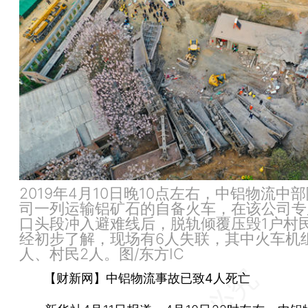
2019年4月10日晚10点左右，中铝物流中
司一列运输铝矿石的自备火车，在该公司专
口头段冲入避难线后，脱轨倾覆压毁1户村
经初步了解，现场有6人失联，其中火车机
人、村民2人。图/东方IC
【财新网】中铝物流事故已致4人死亡