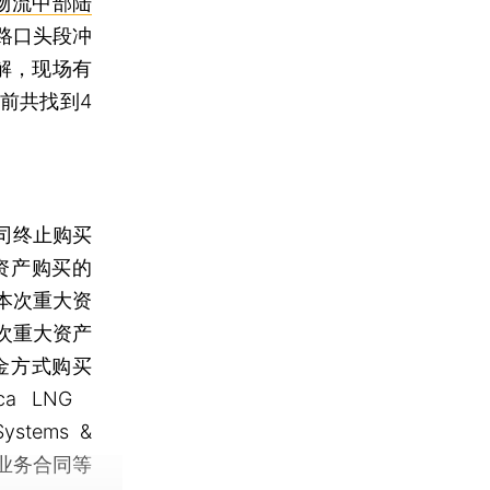
物流中部陆
路口头段冲
解，现场有
前共找到4
司终止购买
资产购买的
本次重大资
次重大资产
金方式购买
rica LNG
ystems &
然气业务合同等