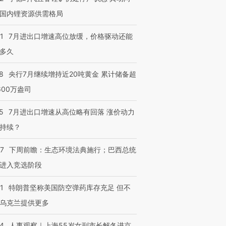
国内锂资源供需格局
1
7月进出口增速高位放缓，价格驱动还能
多久
8
央行7月继续增持近20吨黄金 累计储备超
600万盎司
5
7月进出口增速从高位略有回落 涨价动力
持续？
07
下周前瞻：生态环境法典施行；巴西总统
进入竞选阶段
1
特朗普坚称美国防空弹药库存充足 但不
乌克兰提供更多
24
人事观察｜上海55岁女副市长解冬进京