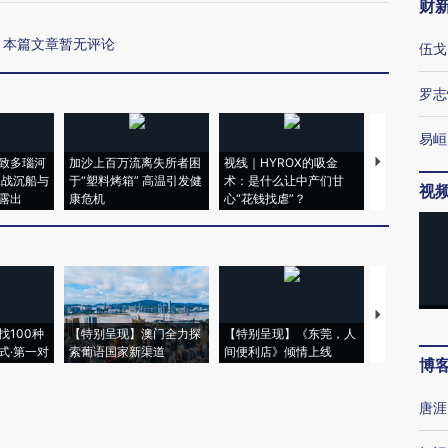
财
本篇文章暂无评论
伍戈
罗志
易峘
致多瑙河
加沙上百万流离失所者困
视线｜HYROX的吸金
马航飞行员
二战沉船与
于“塑料烤箱” 高温引发健
术：是什么让中产们甘
粒摇头丸 尿
视
露出
康危机
心“花钱找虐”？
毒品
【推广】走
找100种
【特别呈现】澳门全力探
【特别呈现】《东莞，人
会，让数智科
式·第一对
索葡语国家新渠道
间便利店》倾情上线
业
博
唐涯