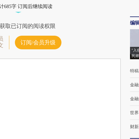
计685字 订阅后继续阅读
编
获取已订阅的阅读权限
员
订阅/会员升级
文
“入
民潮
特稿
金融
金融
世界
财新