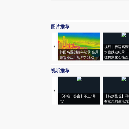
图片推荐
视线｜极端高温
韩国高温创百年纪录 当局
水位跌破纪录 
警告停止一切户外活动
猛犸象化石接连
视听推荐
【不唯一答案】不止“养
【特别呈现】寻
老”
有意思的生活方