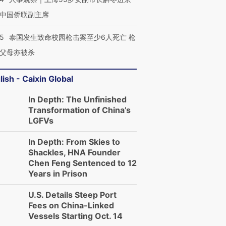
中国侨联副主席
45
泰国发生致命校园枪击案至少6人死亡 枪
父母亦被杀
lish - Caixin Global
In Depth: The Unfinished
Transformation of China’s
LGFVs
In Depth: From Skies to
Shackles, HNA Founder
Chen Feng Sentenced to 12
Years in Prison
U.S. Details Steep Port
Fees on China-Linked
Vessels Starting Oct. 14