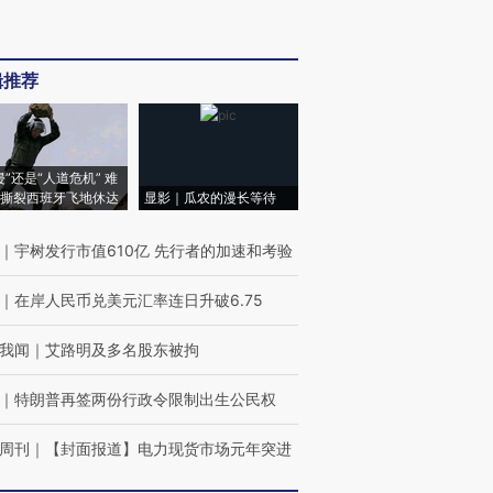
辑推荐
侵”还是“人道危机” 难
撕裂西班牙飞地休达
显影｜瓜农的漫长等待
｜
宇树发行市值610亿 先行者的加速和考验
｜
在岸人民币兑美元汇率连日升破6.75
我闻
｜
艾路明及多名股东被拘
｜
特朗普再签两份行政令限制出生公民权
周刊
｜
【封面报道】电力现货市场元年突进