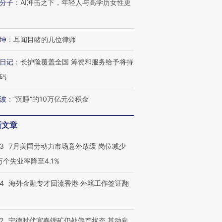
分子
：
AI冲击之下，年轻人与高学历女性更
坤
：
耳闻目睹的几位律师
日记
：
长护险覆盖全国 筹资和服务给予将持
码
波
：
“沉睡”的10万亿元公积金
新文章
43
7月美国劳动力市场意外放缓 岗位减少
3万个失业率降至4.1%
14
海外金融专才回流香港 外籍工作签证翻
2
宁德时代宜春锂矿仍处停产状态 其动向