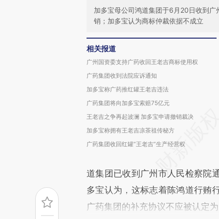
加多宝母公司鸿道集团于6月20日收到
销；加多宝认为商标仲裁依据不成立
相关报道
广州国资委支持广药收回王老吉商标使用权
广药集团收到法院应诉通知
加多宝称广药推红罐王老吉违法
广药集团将向加多宝索赔75亿元
王老吉之争再起波澜 加多宝申请撤销裁决
加多宝称拥有王老吉凉茶祖传秘方
广药集团收回红罐“王老吉”生产经营权
道集团已收到广州市人民检察院
多宝认为，这标志着陈鸿道行贿
广药集团的补充协议不应被认定为