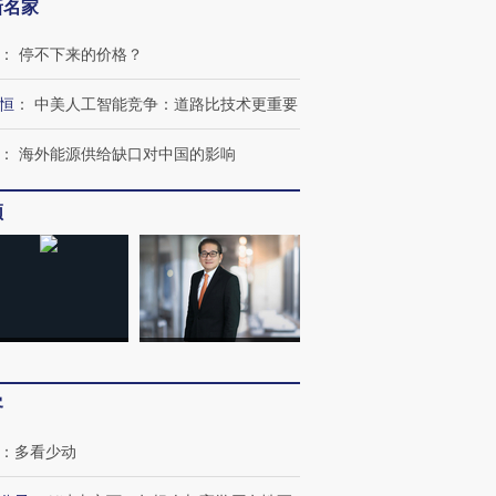
新名家
：
停不下来的价格？
恒
：
中美人工智能竞争：道路比技术更重要
：
海外能源供给缺口对中国的影响
跨国走私7万
视线｜被称为“蟑螂”的印
视线｜“入侵”还是“人道危
检体内含3种
度Z世代 用街头抗争将教
机”？难民潮撕裂西班牙
秘鲁纳斯
频
育部长拱下台
飞地休达
13人遇难
进第四届链博
【商旅对话】华住集团
技“链”接产
【特别呈现】寻找100种
CFO：不靠规模取胜，华
【特别呈
有意思的生活方式·第三对
住三大增长引擎是什么？
有意思的
客
：
多看少动