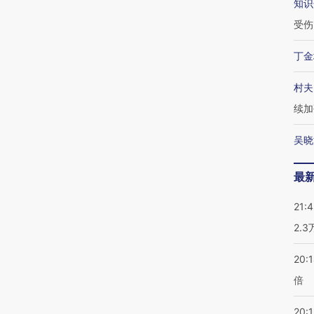
知识
受伤
丁金
村夫
续加
吴晓
最
21:
2.
20:
倍
20:1