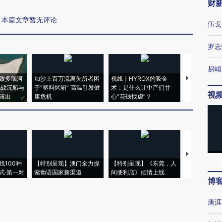
财
本篇文章暂无评论
伍戈
罗志
易峘
致多瑙河
加沙上百万流离失所者困
视线｜HYROX的吸金
马航飞行员
二战沉船与
于“塑料烤箱” 高温引发健
术：是什么让中产们甘
粒摇头丸 尿
视
露出
康危机
心“花钱找虐”？
毒品
【推广】走
找100种
【特别呈现】澳门全力探
【特别呈现】《东莞，人
会，让数智科
式·第一对
索葡语国家新渠道
间便利店》倾情上线
业
博
唐涯