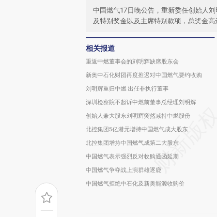
中国燃气17日晚公告，重新委任创始人
及特别奖金以及主席特别款项，总奖金高达
相关报道
重返中燃董事会的刘明辉缺席股东会
新奥中石化财团再度推迟对中国燃气要约收购
刘明辉重归中燃 出任非执行董事
深圳检察院不起诉中燃前董事总经理刘明辉
创始人兼大股东刘明辉突然减持中燃股份
北控集团5亿港元增持中国燃气成大股东
北控集团增持中国燃气成第二大股东
中国燃气表示强烈反对收购通函延期
中国燃气争夺战上演群雄逐鹿
中国燃气拒绝中石化及新奥能源收购价