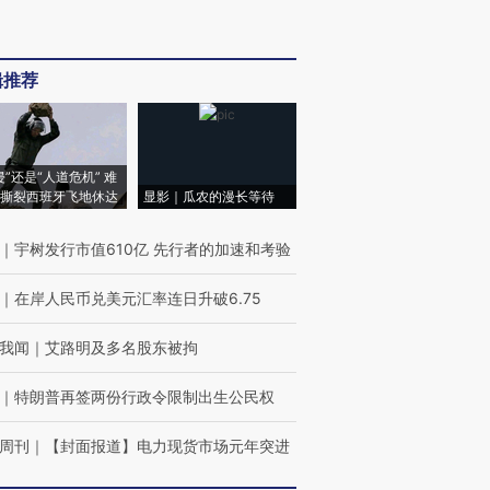
辑推荐
侵”还是“人道危机” 难
撕裂西班牙飞地休达
显影｜瓜农的漫长等待
｜
宇树发行市值610亿 先行者的加速和考验
｜
在岸人民币兑美元汇率连日升破6.75
我闻
｜
艾路明及多名股东被拘
｜
特朗普再签两份行政令限制出生公民权
周刊
｜
【封面报道】电力现货市场元年突进