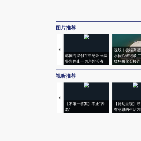
图片推荐
视线｜极端高温
韩国高温创百年纪录 当局
水位跌破纪录 
警告停止一切户外活动
猛犸象化石接连
视听推荐
【不唯一答案】不止“养
【特别呈现】寻
老”
有意思的生活方