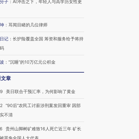
分子
：
AI冲击之下，年轻人与高学历女性更
坤
：
耳闻目睹的几位律师
日记
：
长护险覆盖全国 筹资和服务给予将持
码
波
：
“沉睡”的10万亿元公积金
新文章
09
美日联合干预汇率，为何影响了黄金
32
“90后”农民工讨薪涉刑案发回重审 因部
实不清
36
贵州山脚树矿难致16人死亡近三年 矿长
被罢免全国人大代表