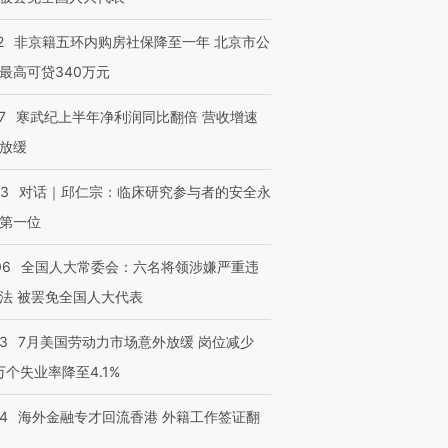
2
非京籍五环内购房社保降至一年 北京市公
最高可贷340万元
7
寒武纪上半年净利润同比翻倍 营收增速
放缓
53
对话｜邱仁宗：临床研究参与者的安全永
第一位
06
全国人大常委会：六名将领涉嫌严重违
法 被罢免全国人大代表
43
7月美国劳动力市场意外放缓 岗位减少
3万个失业率降至4.1%
14
海外金融专才回流香港 外籍工作签证翻