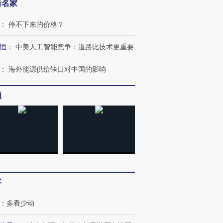
新名家
：
停不下来的价格？
恒
：
中美人工智能竞争：道路比技术更重要
：
海外能源供给缺口对中国的影响
跨国走私7万
视线｜被称为“蟑螂”的印
视线｜“入侵”还是“人道危
检体内含3种
度Z世代 用街头抗争将教
机”？难民潮撕裂西班牙
秘鲁纳斯
频
育部长拱下台
飞地休达
13人遇难
进第四届链博
【商旅对话】华住集团
技“链”接产
【特别呈现】寻找100种
CFO：不靠规模取胜，华
【特别呈
有意思的生活方式·第三对
住三大增长引擎是什么？
有意思的
客
：
多看少动