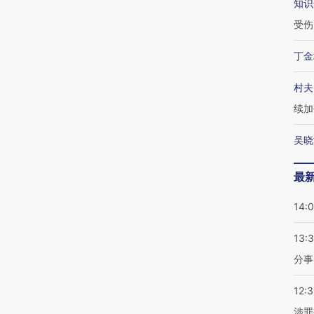
知识
受伤
丁金
村夫
续加
吴晓
最
14:
13:
分事
12:
涉罪