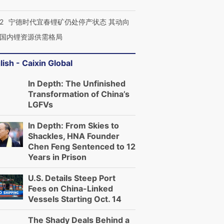
2
宁德时代宜春锂矿仍处停产状态 其动向
国内锂资源供需格局
lish - Caixin Global
In Depth: The Unfinished
Transformation of China’s
LGFVs
In Depth: From Skies to
Shackles, HNA Founder
Chen Feng Sentenced to 12
Years in Prison
U.S. Details Steep Port
Fees on China-Linked
Vessels Starting Oct. 14
The Shady Deals Behind a