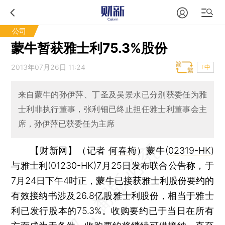
公司
蒙牛暂获雅士利75.3%股份
2013年07月26日 11:24
T中
来自蒙牛的孙伊萍、丁圣及吴景水已分别获委任为雅
士利非执行董事，张利钿已终止担任雅士利董事会主
席，孙伊萍已获委任为主席
【财新网】（记者
何春梅
）
蒙牛(
02319-HK
)
与雅士利(
01230-HK
)7月25日发布联合公告称，于
7月24日下午4时正，蒙牛已接获雅士利股份要约的
有效接纳书涉及26.8亿股雅士利股份，相当于雅士
利已发行股本的75.3%。收购要约已于当日在所有