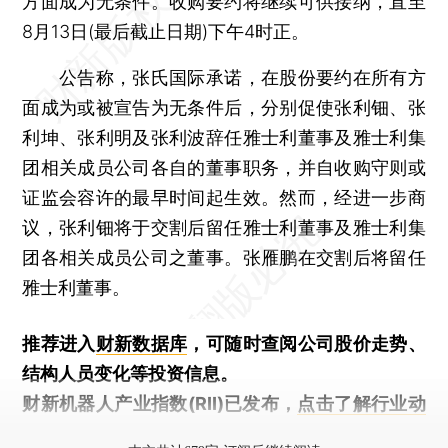
方面成为无条件。收购要约将继续可供接纳，直至
8月13日(最后截止日期)下午4时正。
公告称，张氏国际承诺，在股份要约在所有方
面成为或被宣告为无条件后，分别促使张利钿、张
利坤、张利明及张利波辞任雅士利董事及雅士利集
团相关成员公司各自的董事职务，并自收购守则或
证监会容许的最早时间起生效。然而，经进一步商
议，张利钿将于交割后留任雅士利董事及雅士利集
团各相关成员公司之董事。张雁鹏在交割后将留任
雅士利董事。
推荐进入
财新数据库
，可随时查阅公司股价走势、
结构人员变化等投资信息。
财新机器人产业指数(RII)已发布，
点击了解行业动
态