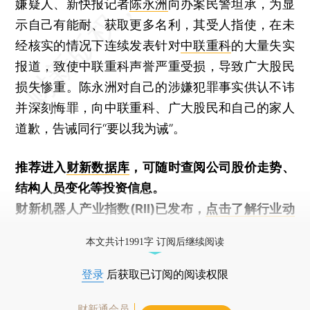
嫌疑人、新快报记者
陈永洲
向办案民警坦承，为显
示自己有能耐、获取更多名利，其受人指使，在未
经核实的情况下连续发表针对
中联重科
的大量失实
报道，致使中联重科声誉严重受损，导致广大股民
损失惨重。陈永洲对自己的涉嫌犯罪事实供认不讳
并深刻悔罪，向中联重科、广大股民和自己的家人
道歉，告诫同行“要以我为诫”。
推荐进入
财新数据库
，可随时查阅公司股价走势、
结构人员变化等投资信息。
财新机器人产业指数(RII)已发布，
点击了解行业动
态
本文共计1991字 订阅后继续阅读
登录
后获取已订阅的阅读权限
财新通会员