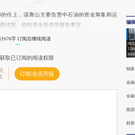
的任上，温青山主要负责中石油的资金筹集和运
编
易结算、临时资金拆借等财务事宜。
计676字 订阅后继续阅读
湖北
12
40
获取已订阅的阅读权限
独家
员
订阅/会员升级
文
金融
金融
能源
财新