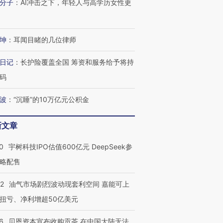
分子
：
AI冲击之下，年轻人与高学历女性更
坤
：
耳闻目睹的几位律师
日记
：
长护险覆盖全国 筹资和服务给予将持
码
波
：
“沉睡”的10万亿元公积金
新文章
0
宇树科技IPO估值600亿元 DeepSeek参
略配售
22
油气市场剧烈波动现套利空间 嘉能可上
扭亏、净利增超50亿美元
6
贝恩资本宣布收购贡茶 在中国大陆无法