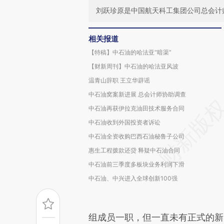
刘跃珍原是中国航天科工集团公司总会计
相关报道
【特稿】中石油的哈法亚“暗渠”
【财新周刊】中石油的哈法亚风波
温青山辞职 王立华辟谣
中石油窝案新进展 总会计师协助调查
中石油再获伊拉克油田技术服务合同
中石油收到外国投资者诉讼
中石油全资收购巴西石油秘鲁子公司
惠生工程拨款还贷 释疑中石油合同
中石油前三季度多板块业务利润下滑
中石油、中兴进入全球创新100强
组成员一职，但一直未有正式的新