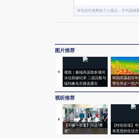
评论仅代表网友个人观点，不代表财
图片推荐
视线｜极端高温致多瑙河
水位跌破纪录 二战沉船与
韩国高温创百年
猛犸象化石接连露出
警告停止一切户
视听推荐
【不唯一答案】不止“养
【特别呈现】寻
老”
有意思的生活方