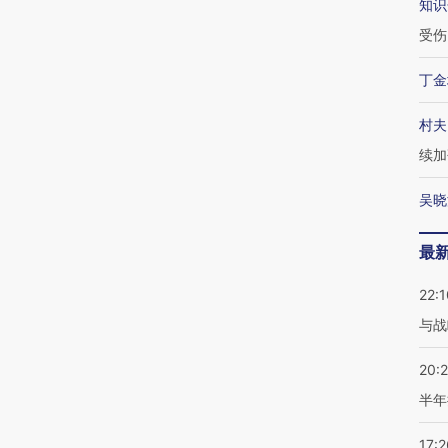
知识
受伤
丁金
村夫
续加
吴晓
最
22:1
与战
20:
半年
17:2