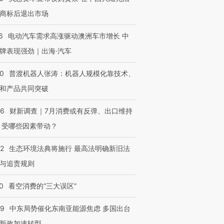
商标后退出市场
6
电动汽车需求高涨驱动澳洲车市增长 中
牌表现强劲｜出海·汽车
00
普渡机器人张涛：机器人规模化靠技术、
和产品共同突破
56
财新调查｜7月消费或有反弹、出口维持
 受哪些因素带动？
42
生态环境法典将施行 最高法明确新旧法
与追责规则
0
看空消费的“三大误区”
59
中东局势催化东南亚能源焦虑 多国出台
新政加速转型