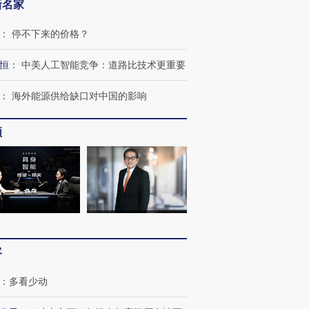
新名家
：
停不下来的价格？
恒
：
中美人工智能竞争：道路比技术更重要
：
海外能源供给缺口对中国的影响
频
OX的吸金
马航飞行员跨国走私7万
视线｜被称为“蟑螂”的印
让中产们甘
粒摇头丸 尿检体内含3种
度Z世代 用街头抗争将教
秘鲁纳斯
”？
毒品
育部长拱下台
13人遇难
客
进第四届链博
【商旅对话】华住集团
技“链”接产
【特别呈现】寻找100种
CFO：不靠规模取胜，华
【特别呈
：
多看少动
有意思的生活方式·第三对
住三大增长引擎是什么？
有意思的