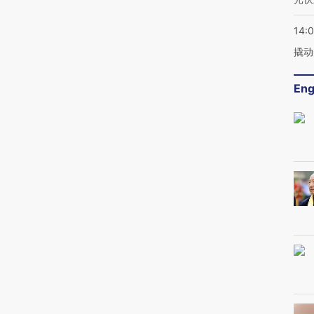
14:
撬动
Eng