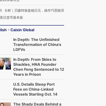
05
分析｜贝森特操盘稳日元，操作巧思能否
美日货币基本面
lish - Caixin Global
In Depth: The Unfinished
Transformation of China’s
LGFVs
In Depth: From Skies to
Shackles, HNA Founder
Chen Feng Sentenced to 12
Years in Prison
U.S. Details Steep Port
Fees on China-Linked
Vessels Starting Oct. 14
The Shady Deals Behind a