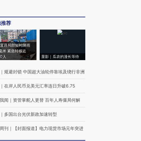
辑推荐
宜昌局部短时降雨
8毫米 紧急转移近
00人
显影｜瓜农的漫长等待
｜
规避封锁 中国超大油轮停靠埃及绕行非洲
｜
在岸人民币兑美元汇率连日升破6.75
我闻
｜
资管掌舵人更替 百年人寿僵局何解
｜
多国出台光伏新政加速转型
周刊
｜
【封面报道】电力现货市场元年突进