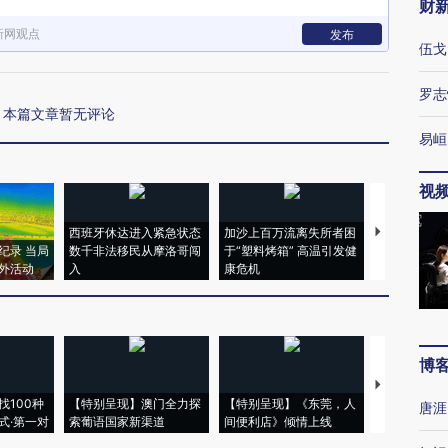
财
新网观点
发布
伍戈
罗志
本篇文章暂无评论
易峘
视
西班牙休达进入紧急状态
加沙上百万流离失所者困
视线｜HYR
纪录 当局
数千非法移民从摩洛哥闯
于“塑料烤箱” 高温引发健
术：是什么
外活动
入
康危机
心“花钱找虐
博
【推广】走
找100种
【特别呈现】澳门全力探
【特别呈现】《东莞，人
会，让数智科
唐涯
式·第一对
索葡语国家新渠道
间便利店》倾情上线
业