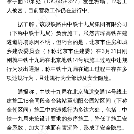
掌子面50米处（DK345+327）发生坍塌，12名工
人被困，目前营救工作仍在进行中。
据了解，该段铁路由中铁十九局集团有限公司
（下称中铁十九局）负责施工。虽然吉珲高铁在建
隧道坍塌原因不明，但巧合的是，北京市住房和城
乡建设委员会（下称北京市住建委）在3月31日刚
刚就中铁十九局在北京地铁14号线施工过程中违规
行为发出通报，称中铁十九局在施工过程中存在多
项违规行为，且违规行为全部涉及安全隐患。
通报称，
中铁十九局
在北京轨道交通14号线土
建施工18合同段金台路站至朝阳公园站区间（下称
金朝区间）施工中的违规行为多达六处，包括，中
铁十九局未按设计要求的步序施工，降低了施工安
全系数，加大了地面有害沉降，形成了安全隐患。