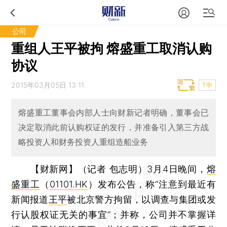
公司
重组人王平被拘 熔盛重工取消认购
协议
2015年03月05日 13:11
T中
熔盛重工董事会内部人士向财新记者明确，董事会已
决定取消此前认购权证的发行，并准备引入第三方战
略投资人和财务投资人重组造船业务
【财新网】（记者 包志明）
3月4日晚间，
熔
盛重工
（
01101.HK
）发布公告，称“注意到最近有
新闻报道
王平
被北京警方拘留，以调查与集团或发
行认股权证无关的事宜”；并称，公司并不掌握详