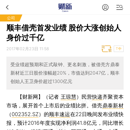
公司
顺丰借壳首发业绩 股价大涨创始人
身价过千亿
2017年02月23日 11:58
T中
受业绩超预期和正式敲钟、更名刺激，被借壳方鼎泰
新材近三日股价涨幅超20%，市值达到2047亿，顺丰
创始人王卫身价超过1300亿元
【财新网】（记者
王琼慧
）
民营
快递
齐聚资本
市场，展开首个上市后的业绩比拼。借壳
鼎泰新材
（
002352.SZ
）的
顺丰速运
在22日晚间发布业绩快
报，预计2016年度实现净利润41.8亿元，同比增长