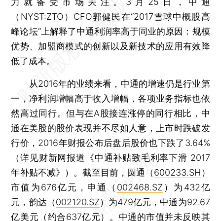
力就备受市场关注。3月25日，中通
（NYST:ZTO）CFO
郭健民
在“2017雪球中概股高
峰论坛”上解释了中通利润率高于同业的原因：规模
优势、加盟商模式的创新以及新技术的应用有效降
低了成本。
从2016年的业绩来看，中通的增速仍是行业第
一，净利润增幅高于收入增幅，各项业务指标也依
然高过同行。但与在A股接连涨停的同行相比，中
通在美股的股价表现并不尽如人意，上市时跌破发
行价，2016年财报公布后盘后股价也下跌了3.64%
（详见财新网报道《中通补贴致毛利率下滑 2017
年补贴不减》）。截至目前，圆通（
600233.SH
）
市值为676亿元，申通（
002468.SZ
）为432亿
元，韵达（
002120.SZ
）为479亿元，中通为92.67
亿美元（约合637亿元）。中通的市值并未反映其