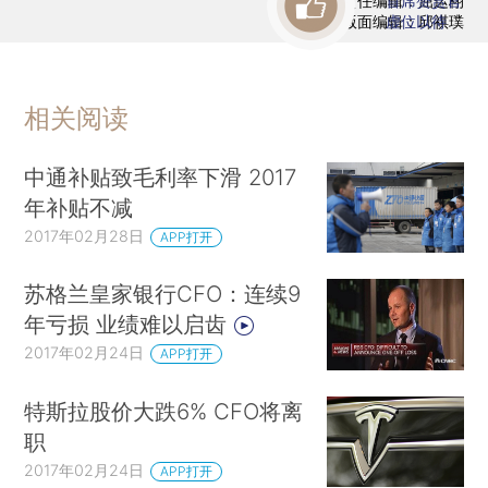
责任编辑：屈运栩
首席赞赏官
版面编辑：邱祺璞
虚位以待
相关阅读
中通补贴致毛利率下滑 2017
年补贴不减
2017年02月28日
APP打开
苏格兰皇家银行CFO：连续9
年亏损 业绩难以启齿
2017年02月24日
APP打开
特斯拉股价大跌6% CFO将离
职
2017年02月24日
APP打开