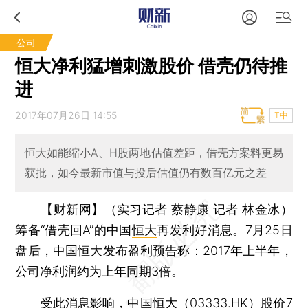
公司
恒大净利猛增刺激股价 借壳仍待推
进
2017年07月26日 14:55
T中
恒大如能缩小A、H股两地估值差距，借壳方案料更易
获批，如今最新市值与投后估值仍有数百亿元之差
【财新网】（实习记者 蔡静康 记者
林金冰
）
筹备“借壳回A”的中国
恒大
再发利好消息。7月25日
盘后，中国恒大发布盈利预告称：2017年上半年，
公司净利润约为上年同期3倍。
受此消息影响，中国恒大（
03333.HK
）股价7