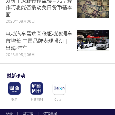
分析｜贝森特操盘稳日元，操
作巧思能否撬动美日货币基本
面
2026年08月06日
电动汽车需求高涨驱动澳洲车
市增长 中国品牌表现强劲｜
出海·汽车
2026年08月06日
财新移动
财新
财新周刊
Caixin
登录
网页版
订阅电邮
|
|