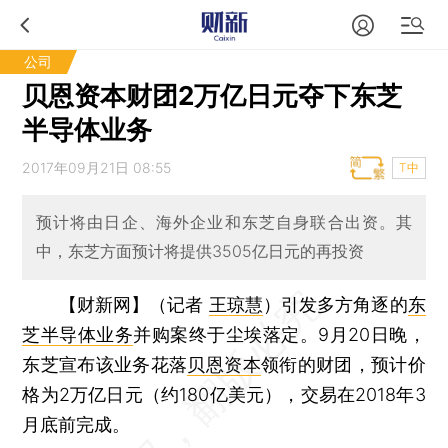
公司
贝恩资本财团2万亿日元夺下东芝
半导体业务
2017年09月21日 08:55
T中
预计将由日企、海外企业和东芝自身联合出资。其
中，东芝方面预计将提供3505亿日元的再投资
【财新网】（记者
王琼慧
）
引发多方角逐的
东
芝半导体业务
并购案终于尘埃落定。9月20日晚，
东芝宣布该业务花落
贝恩资本
领衔的财团，预计价
格为2万亿日元（约180亿美元），交易在2018年3
月底前完成。