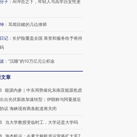
分子
：
AI冲击之下，年轻人与高学历女性更
进第四届链博
【商旅对话】华住集团
技“链”接产
【特别呈现】寻找100种
CFO：不靠规模取胜，华
【特别呈
有意思的生活方式·第三对
住三大增长引擎是什么？
有意思的
坤
：
耳闻目睹的几位律师
日记
：
长护险覆盖全国 筹资和服务给予将持
码
波
：
“沉睡”的10万亿元公积金
新文章
3
能源内参｜中东局势催化东南亚能源焦虑
出台光伏新政加速转型；伊朗称与阿曼接近
协议 海峡现有两条航道将关闭
6
当大学教授变临时工，大学还是大学吗
8
海杰航运：今夏北极航道运营将扩大至7