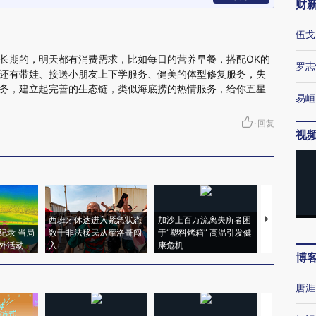
财
伍戈
长期的，明天都有消费需求，比如每日的营养早餐，搭配OK的
罗志
还有带娃、接送小朋友上下学服务、健美的体型修复服务，失
务，建立起完善的生态链，类似海底捞的热情服务，给你五星
易峘
·
回复
视
西班牙休达进入紧急状态
加沙上百万流离失所者困
视线｜HYR
纪录 当局
数千非法移民从摩洛哥闯
于“塑料烤箱” 高温引发健
术：是什么
外活动
入
康危机
心“花钱找虐
博
唐涯