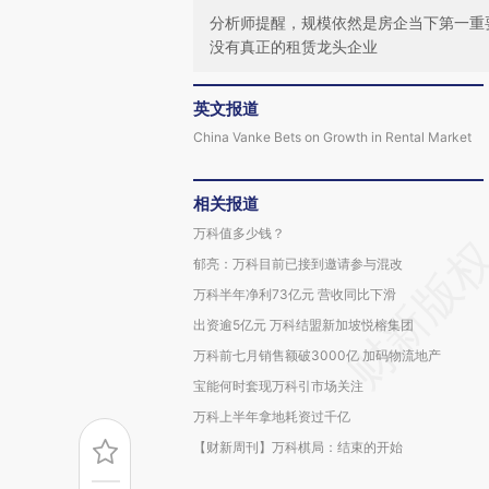
分析师提醒，规模依然是房企当下第一重
没有真正的租赁龙头企业
英文报道
China Vanke Bets on Growth in Rental Market
相关报道
万科值多少钱？
郁亮：万科目前已接到邀请参与混改
万科半年净利73亿元 营收同比下滑
出资逾5亿元 万科结盟新加坡悦榕集团
万科前七月销售额破3000亿 加码物流地产
宝能何时套现万科引市场关注
万科上半年拿地耗资过千亿
【财新周刊】万科棋局：结束的开始