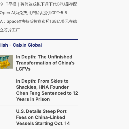
29
T早报｜英伟达或拟下调下代GPU显存配
Open AI为免费用户默认提供GPT-5.6
NA；SpaceX协特斯拉宣布斥168亿美元在德
立芯片工厂
lish - Caixin Global
In Depth: The Unfinished
Transformation of China’s
LGFVs
In Depth: From Skies to
Shackles, HNA Founder
Chen Feng Sentenced to 12
Years in Prison
U.S. Details Steep Port
Fees on China-Linked
Vessels Starting Oct. 14