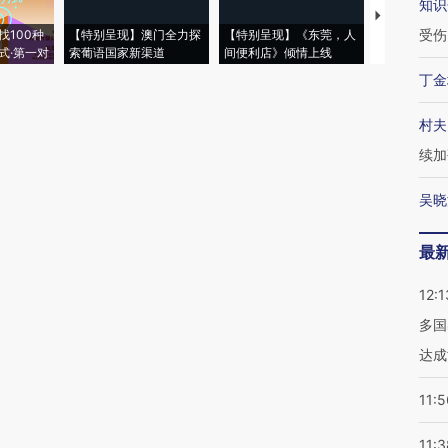
知识
【推广】走
受伤
找100种
【特别呈现】澳门全力探
【特别呈现】《东莞，人
会，让数智科
式·第一对
索葡语国家新渠道
间便利店》倾情上线
业
丁金
村夫
续加
吴晓
最
12:1
多国
达成
11:5
11:3