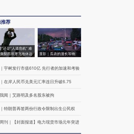
辑推荐
侵”还是“人道危机” 难
撕裂西班牙飞地休达
显影｜瓜农的漫长等待
｜
宇树发行市值610亿 先行者的加速和考验
｜
在岸人民币兑美元汇率连日升破6.75
我闻
｜
艾路明及多名股东被拘
｜
特朗普再签两份行政令限制出生公民权
周刊
｜
【封面报道】电力现货市场元年突进