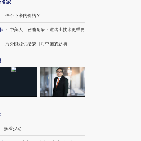
新名家
：
停不下来的价格？
恒
：
中美人工智能竞争：道路比技术更重要
：
海外能源供给缺口对中国的影响
频
OX的吸金
马航飞行员跨国走私7万
视线｜被称为“蟑螂”的印
让中产们甘
粒摇头丸 尿检体内含3种
度Z世代 用街头抗争将教
秘鲁纳斯
”？
毒品
育部长拱下台
13人遇难
客
：
多看少动