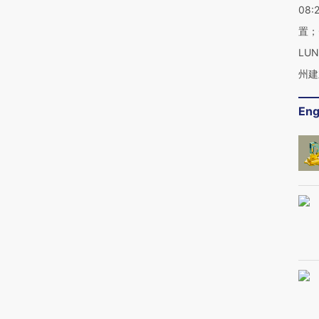
08:
置；
LU
州建
Eng