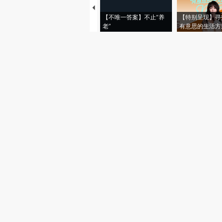
【不唯一答案】不止“养
【特别呈现】寻
老”
有意思的生活方