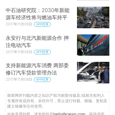
中石油研究院：2030年新能
源车经济性将与燃油车持平
2017年11月09日
APP打开
永安行与北汽新能源合作 押
注电动汽车
2017年11月08日
APP打开
支持新能源汽车消费 两部委
修订汽车贷款管理办法
2017年11月08日
APP打开
财新网所刊载内容之知识产权为财新传媒及/或相关权利人
专属所有或持有。未经许可，禁止进行转载、摘编、复制及
建立镜像等任何使用。
如有意愿转载，请发邮件至
hello@caixin.com
，获得书面