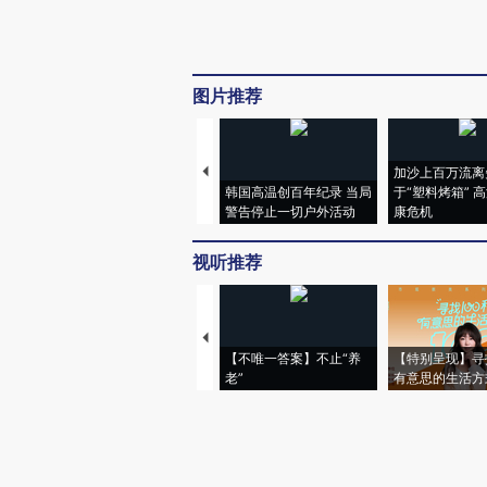
图片推荐
加沙上百万流离
韩国高温创百年纪录 当局
于“塑料烤箱” 
警告停止一切户外活动
康危机
视听推荐
【不唯一答案】不止“养
【特别呈现】寻
老”
有意思的生活方