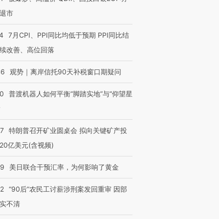
退市
4
7月CPI、PPI同比均低于预期 PPI同比结
续改善、高位回落
46
观势｜离岸信托90天补税窗口期疑问
00
普渡机器人如何平衡“脚踏实地”与“仰望星
？
57
特朗普召开矿业圆桌会 拟向关键矿产投
20亿美元(含视频)
09
美日联合干预汇率，为何影响了黄金
32
“90后”农民工讨薪涉刑案发回重审 因部
实不清