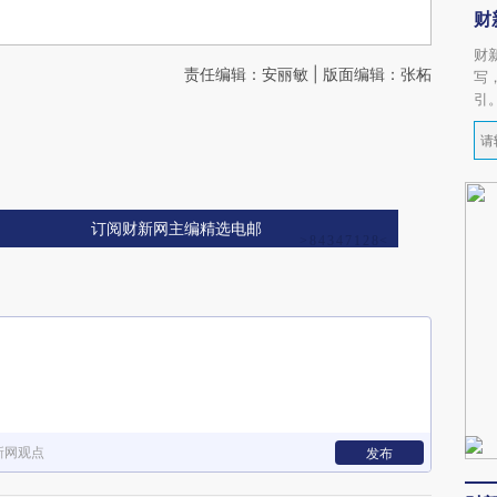
财
财
责任编辑：安丽敏 | 版面编辑：张柘
写
引
订阅财新网主编精选电邮
新网观点
发布