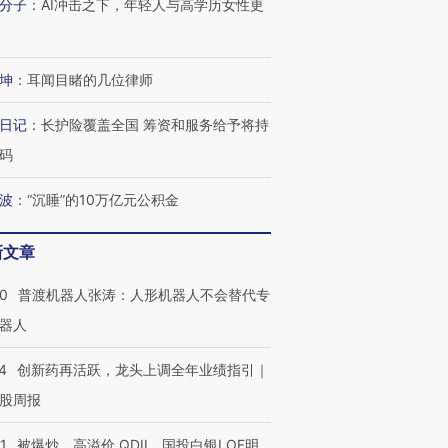
分子
：
AI冲击之下，年轻人与高学历女性更
坤
：
耳闻目睹的几位律师
日记
：
长护险覆盖全国 筹资和服务给予将持
码
波
：
“沉睡”的10万亿元公积金
新文章
00
普渡机器人张涛：人形机器人不会替代专
器人
4
创新药再活跃，龙头上调全年业绩指引｜
股周报
1
被爆炒、高溢价 QDII、国投白银LOF明