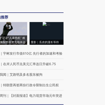
辑推荐
侵”还是“人道危机” 难
撕裂西班牙飞地休达
显影｜瓜农的漫长等待
｜
宇树发行市值610亿 先行者的加速和考验
｜
在岸人民币兑美元汇率连日升破6.75
我闻
｜
艾路明及多名股东被拘
｜
特朗普再签两份行政令限制出生公民权
周刊
｜
【封面报道】电力现货市场元年突进