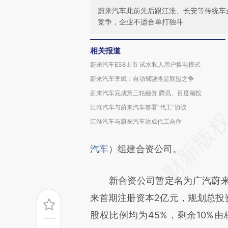
蔚来汽车此前先后跟江淮、长安等传统车
竞争，企业不适合单打独斗
相关报道
蔚来汽车ES8上市 试水私人用户换电模式
蔚来汽车李斌：自动驾驶将是联盟之争
蔚来汽车完成第三轮融资 腾讯、百度领投
江淮汽车与蔚来汽车签署“代工”协议
江淮汽车与蔚来汽车达成代工合作
汽车
）组建合资公司。
新合资公司暂定名为广汽蔚来
来首期注册资本2亿元，规划总投资
股权比例均为45%，剩余10%