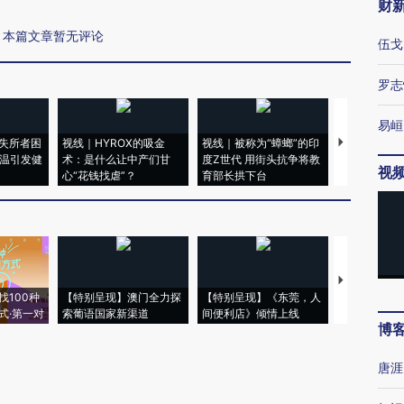
财
本篇文章暂无评论
伍戈
罗志
易峘
失所者困
视线｜HYROX的吸金
视线｜被称为“蟑螂”的印
视线｜“入侵
高温引发健
术：是什么让中产们甘
度Z世代 用街头抗争将教
机”？难民潮
视
心“花钱找虐”？
育部长拱下台
飞地休达
【推广】走
找100种
【特别呈现】澳门全力探
【特别呈现】《东莞，人
会，让数智科
式·第一对
索葡语国家新渠道
间便利店》倾情上线
业
博
唐涯