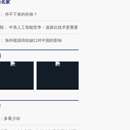
新名家
：
停不下来的价格？
恒
：
中美人工智能竞争：道路比技术更重要
：
海外能源供给缺口对中国的影响
”还是“人道危
湖北宜昌局部短时降雨
哈尔滨遭遇短时极端强降
撕裂西班牙
128毫米 紧急转移近
雨 3小时累计雨量超80毫
秘鲁纳斯
频
4000人
米
13人遇难
进第四届链博
【商旅对话】华住集团
技“链”接产
【特别呈现】寻找100种
CFO：不靠规模取胜，华
【特别呈
有意思的生活方式·第三对
住三大增长引擎是什么？
有意思的
客
：
多看少动