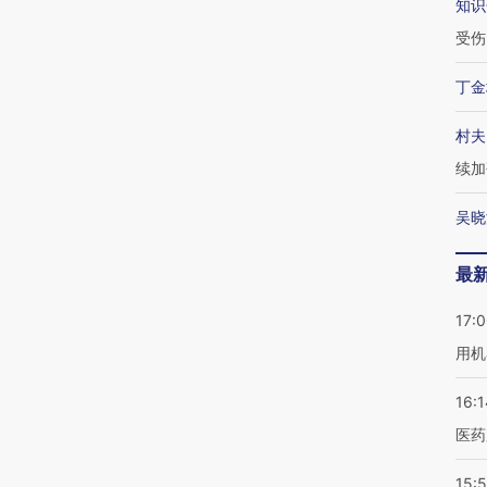
知识
受伤
丁金
村夫
续加
吴晓
最
17:
用机
16:1
医药
15:5