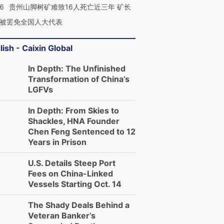
36
贵州山脚树矿难致16人死亡近三年 矿长
被罢免全国人大代表
lish - Caixin Global
In Depth: The Unfinished
Transformation of China’s
LGFVs
In Depth: From Skies to
Shackles, HNA Founder
Chen Feng Sentenced to 12
Years in Prison
U.S. Details Steep Port
Fees on China-Linked
Vessels Starting Oct. 14
The Shady Deals Behind a
Veteran Banker’s