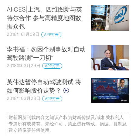
AI·CES|上汽、四维图新与英
特尔合作 参与高精度地图数
据众包
2018年01月09日
APP打开
李书福：勿因个别事故对自动
驾驶路测“一刀切”
2018年03月29日
APP打开
英伟达暂停自动驾驶测试 将
如何影响股价走势？
2018年03月28日
APP打开
财新网所刊载内容之知识产权为财新传媒及/或相关权利人
专属所有或持有。未经许可，禁止进行转载、摘编、复制及
建立镜像等任何使用。