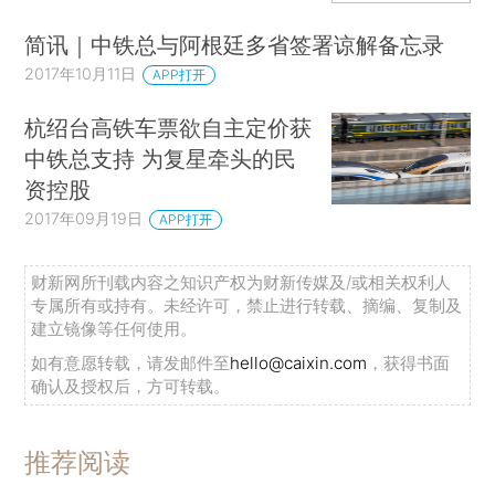
简讯｜中铁总与阿根廷多省签署谅解备忘录
2017年10月11日
APP打开
杭绍台高铁车票欲自主定价获
中铁总支持 为复星牵头的民
资控股
2017年09月19日
APP打开
财新网所刊载内容之知识产权为财新传媒及/或相关权利人
专属所有或持有。未经许可，禁止进行转载、摘编、复制及
建立镜像等任何使用。
如有意愿转载，请发邮件至
hello@caixin.com
，获得书面
确认及授权后，方可转载。
推荐阅读