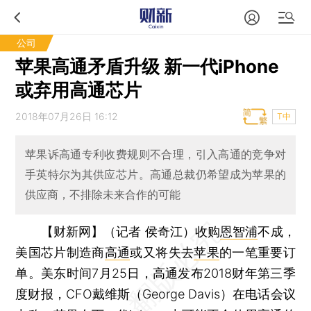
公司
苹果高通矛盾升级 新一代iPhone
或弃用高通芯片
2018年07月26日 16:12
T中
苹果诉高通专利收费规则不合理，引入高通的竞争对
手英特尔为其供应芯片。高通总裁仍希望成为苹果的
供应商，不排除未来合作的可能
【财新网】（记者 侯奇江）
收购
恩智浦
不成，
美国芯片制造商
高通
或又将失去
苹果
的一笔重要订
单。美东时间7月25日，高通发布2018财年第三季
度财报，CFO戴维斯（George Davis）在电话会议