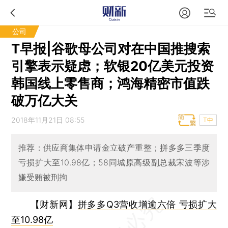
公司
T早报|谷歌母公司对在中国推搜索
引擎表示疑虑；软银20亿美元投资
韩国线上零售商；鸿海精密市值跌
破万亿大关
2018年11月21日 08:55
T中
推荐：供应商集体申请金立破产重整；拼多多三季度
亏损扩大至10.98亿；58同城原高级副总裁宋波等涉
嫌受贿被刑拘
【财新网】
拼多多Q3营收增逾六倍 亏损扩大
至10.98亿